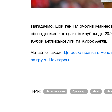
Нагадаємо, Ерік тен Гаг очолив Манчест
він подовжив контракт із клубом до 202
Кубок англійської ліги та Кубок Англії.
Читайте також:
Ця розхлябаність мене
за гру з Шахтарем
Теги:
Нагельсманн
Сульшер
Чаві
Ма