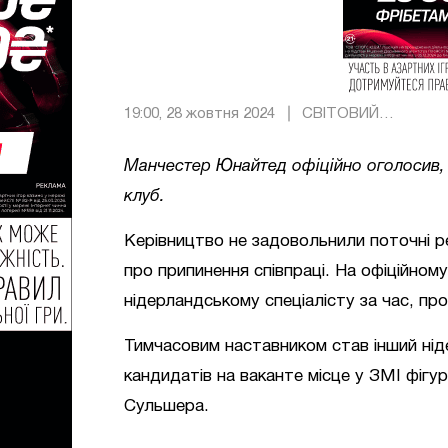
19:00, 28 жовтня 2024
СВІТОВИЙ
ФУТБОЛ
Манчестер Юнайтед офіційно оголосив, 
клуб.
Керівництво не задовольнили поточні р
про припинення співпраці. На офіційном
нідерландському спеціалісту за час, п
Тимчасовим наставником став інший нід
кандидатів на ваканте місце у ЗМІ фігу
Сульшера.