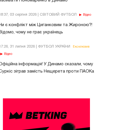
забивати Пономаренко в Динамо
18:37, 03 серпня 2026 | СВІТОВИЙ ФУТБОЛ
Відео
Чи є конфлікт між Циганковим та Жироною?!
Відомо, чому не грає українець
17:26, 31 липня 2026 | ФУТБОЛ УКРАЇНИ
Ексклюзив
Відео
Офіційна інформація! У Динамо сказали, чому
Суркіс зіграв замість Нещерета проти ПАОКа