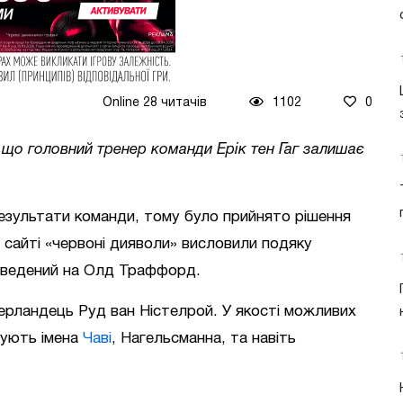
Online 28 читачів
1102
0
що головний тренер команди Ерік тен Гаг залишає
езультати команди, тому було прийнято рішення
у сайті «червоні дияволи» висловили подяку
роведений на Олд Траффорд.
ерландець Руд ван Ністелрой. У якості можливих
рують імена
Чаві
, Нагельсманна, та навіть