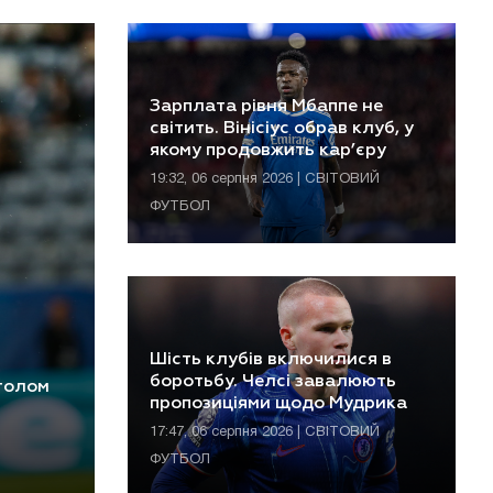
Зарплата рівня Мбаппе не
світить. Вінісіус обрав клуб, у
якому продовжить кар’єру
19:32, 06 серпня 2026 | СВІТОВИЙ
ФУТБОЛ
Шість клубів включилися в
боротьбу. Челсі завалюють
 голом
пропозиціями щодо Мудрика
17:47, 06 серпня 2026 | СВІТОВИЙ
ФУТБОЛ