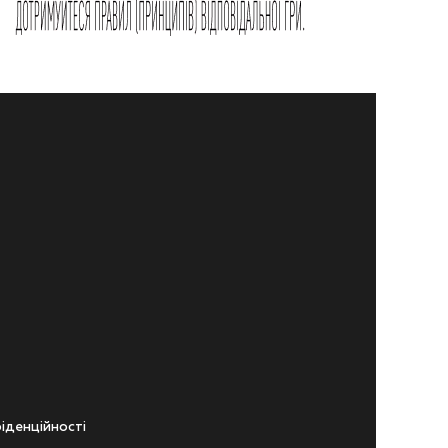
iденцiйностi