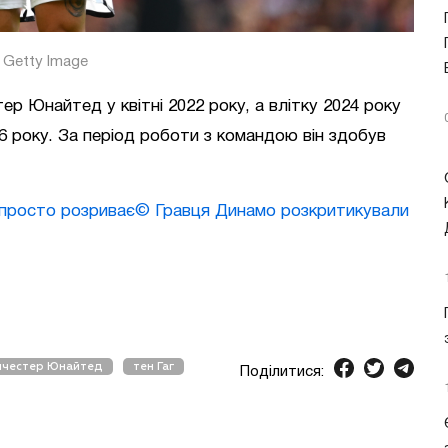
Getty Image
ер Юнайтед у квітні 2022 року, а влітку 2024 року
6 року. За період роботи з командою він здобув
 просто розриває© Гравця Динамо розкритикували
нчестер Юнайтед
тен Гаг
Поділитися: