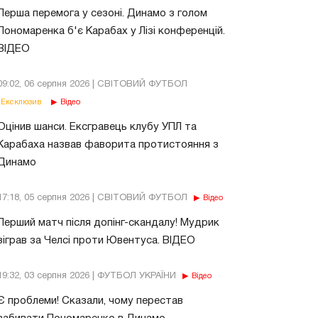
Перша перемога у сезоні. Динамо з голом
Пономаренка б'є Карабах у Лізі конференцій.
ВІДЕО
09:02, 06 серпня 2026 | СВІТОВИЙ ФУТБОЛ
Ексклюзив
Відео
Оцінив шанси. Ексгравець клубу УПЛ та
Карабаха назвав фаворита протистояння з
Динамо
17:18, 05 серпня 2026 | СВІТОВИЙ ФУТБОЛ
Відео
Перший матч після допінг-скандалу! Мудрик
зіграв за Челсі проти Ювентуса. ВІДЕО
19:32, 03 серпня 2026 | ФУТБОЛ УКРАЇНИ
Відео
Є проблеми! Сказали, чому перестав