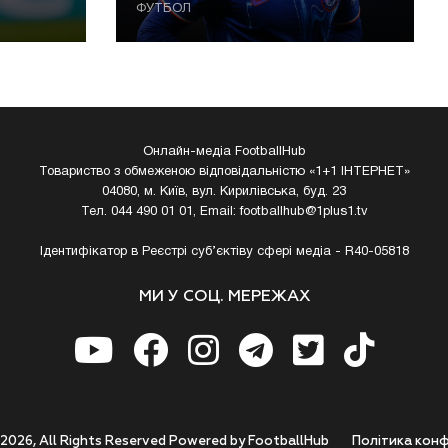
ФУТБОЛ
Онлайн-медіа FootballHub
Товариство з обмеженою відповідальністю «1+1 ІНТЕРНЕТ»
04080, м. Київ, вул. Кирилівська, буд. 23
Тел. 044 490 01 01, Email:
footballhub@1plus1.tv
Ідентифікатор в Реєстрі суб’єктіву сфері медіа - R40-05818
МИ У СОЦ. МЕРЕЖАХ
 2026, All Rights Reserved Powered by FootballHub
Полiтика конф