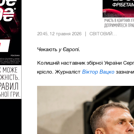
20:45, 12 травня 2026
СВІТОВИЙ
ФУТБОЛ
Чекають у Європі.
Колишній наставник збірної України Сер
крісло. Журналіст
Віктор Вацко
зазначи