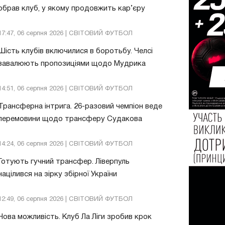
обрав клуб, у якому продовжить кар’єру
17:47, 06 серпня 2026 | СВІТОВИЙ ФУТБОЛ
Шість клубів включилися в боротьбу. Челсі
завалюють пропозиціями щодо Мудрика
14:51, 06 серпня 2026 | СВІТОВИЙ ФУТБОЛ
Трансферна інтрига. 26-разовий чемпіон веде
перемовини щодо трансферу Судакова
14:24, 06 серпня 2026 | СВІТОВИЙ ФУТБОЛ
Готують гучний трансфер. Ліверпуль
націлився на зірку збірної України
12:49, 06 серпня 2026 | СВІТОВИЙ ФУТБОЛ
Нова можливість. Клуб Ла Ліги зробив крок