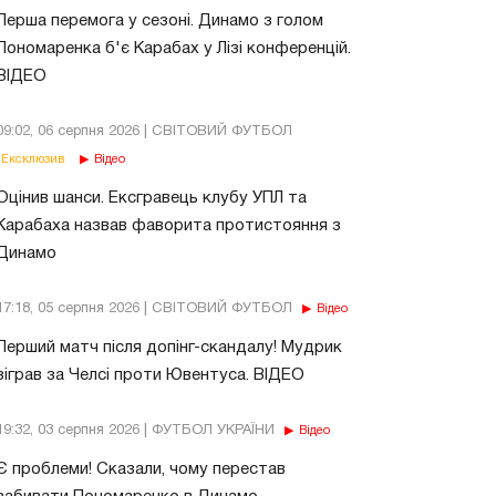
Перша перемога у сезоні. Динамо з голом
Пономаренка б'є Карабах у Лізі конференцій.
ВІДЕО
09:02, 06 серпня 2026 | СВІТОВИЙ ФУТБОЛ
Ексклюзив
Відео
Оцінив шанси. Ексгравець клубу УПЛ та
Карабаха назвав фаворита протистояння з
Динамо
17:18, 05 серпня 2026 | СВІТОВИЙ ФУТБОЛ
Відео
Перший матч після допінг-скандалу! Мудрик
зіграв за Челсі проти Ювентуса. ВІДЕО
19:32, 03 серпня 2026 | ФУТБОЛ УКРАЇНИ
Відео
Є проблеми! Сказали, чому перестав