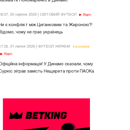
забивати Пономаренко в Динамо
18:37, 03 серпня 2026 | СВІТОВИЙ ФУТБОЛ
Відео
Чи є конфлікт між Циганковим та Жироною?!
Відомо, чому не грає українець
17:26, 31 липня 2026 | ФУТБОЛ УКРАЇНИ
Ексклюзив
Відео
Офіційна інформація! У Динамо сказали, чому
Суркіс зіграв замість Нещерета проти ПАОКа