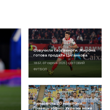
Озвучили свої вимоги. Жирона
готова продати Циганкова
18:57, 07 серпня 2026 | СВІТОВИЙ
ФУТБОЛ
Вимагають 20 мільйонів.
Гравець збірної України може