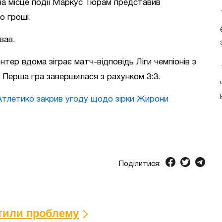
 на місце події Маркус Тюрам представив
го гроші.
вав.
нтер вдома зіграє матч-відповідь Ліги чемпіонів з
 Перша гра завершилася з рахунком 3:3.
тлетико закрив угоду щодо зірки Жирони
Поділитися:
ітили проблему