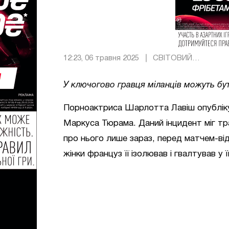
12:23, 06 травня 2025
СВІТОВИЙ
ФУТБОЛ
У ключогово гравця міланців можуть бу
Порноактриса Шарлотта Лавіш опубліку
Маркуса Тюрама. Даний інцидент міг тра
про нього лише зараз, перед матчем-від
жінки француз її ізолював і гвалтував у 