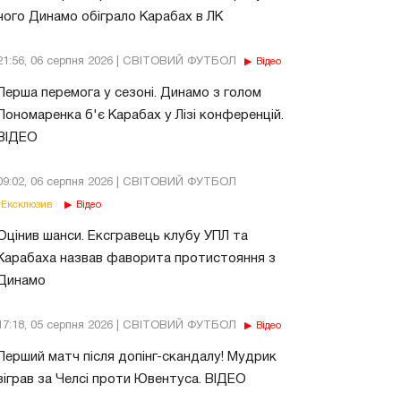
чого Динамо обіграло Карабах в ЛК
21:56, 06 серпня 2026 | СВІТОВИЙ ФУТБОЛ
Відео
Перша перемога у сезоні. Динамо з голом
Пономаренка б'є Карабах у Лізі конференцій.
ВІДЕО
09:02, 06 серпня 2026 | СВІТОВИЙ ФУТБОЛ
Ексклюзив
Відео
Оцінив шанси. Ексгравець клубу УПЛ та
Карабаха назвав фаворита протистояння з
Динамо
17:18, 05 серпня 2026 | СВІТОВИЙ ФУТБОЛ
Відео
Перший матч після допінг-скандалу! Мудрик
зіграв за Челсі проти Ювентуса. ВІДЕО