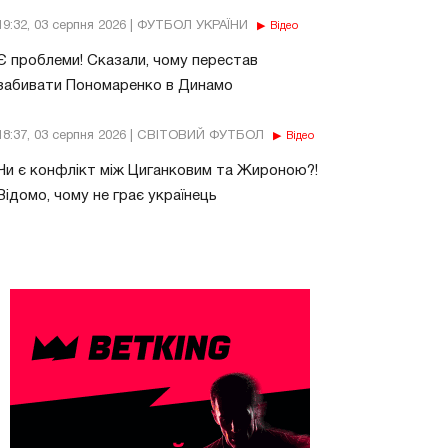
19:32, 03 серпня 2026 | ФУТБОЛ УКРАЇНИ
Відео
Є проблеми! Сказали, чому перестав
забивати Пономаренко в Динамо
18:37, 03 серпня 2026 | СВІТОВИЙ ФУТБОЛ
Відео
Чи є конфлікт між Циганковим та Жироною?!
Відомо, чому не грає українець