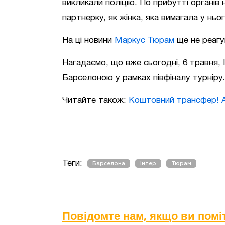
викликали поліцію. По прибутті органів
партнерку, як жінка, яка вимагала у ньо
На ці новини
Маркус Тюрам
ще не реагу
Нагадаємо, що вже сьогодні, 6 травня, І
Барселоною у рамках півфіналу турніру.
Читайте також:
Коштовний трансфер! А
Теги:
Барселона
Інтер
Тюрам
Повідомте нам, якщо ви пом