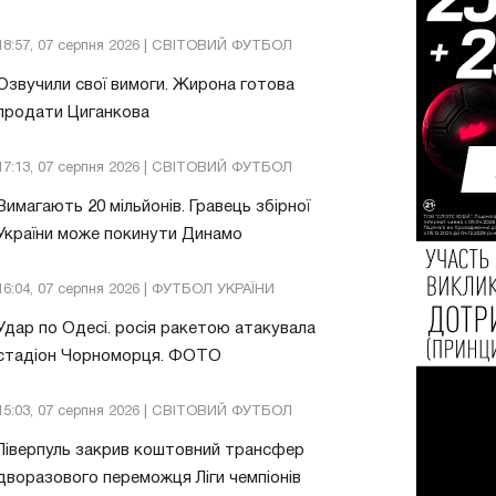
18:57, 07 серпня 2026 | СВІТОВИЙ ФУТБОЛ
Озвучили свої вимоги. Жирона готова
продати Циганкова
17:13, 07 серпня 2026 | СВІТОВИЙ ФУТБОЛ
Вимагають 20 мільйонів. Гравець збірної
України може покинути Динамо
16:04, 07 серпня 2026 | ФУТБОЛ УКРАЇНИ
Удар по Одесі. росія ракетою атакувала
стадіон Чорноморця. ФОТО
15:03, 07 серпня 2026 | СВІТОВИЙ ФУТБОЛ
Ліверпуль закрив коштовний трансфер
дворазового переможця Ліги чемпіонів