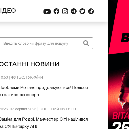
ІДЕО
ОСТАННІ НОВИНИ
10:53 | ФУТБОЛ УКРАЇНИ
Проблеми Ротаня продовжуються! Полісся
втратило легіонера
20:26, 07 серпня 2026 | СВІТОВИЙ ФУТБОЛ
Заміна для Родрі. Манчестер Сіті націлився
на СУПЕРзірку АПЛ