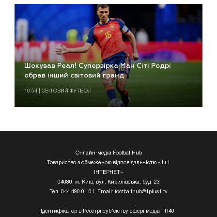
Шокував Реал! Суперзірка Ман Сіті Родрі
обрав інший світовий гранд
10:54 | СВІТОВИЙ ФУТБОЛ
Онлайн-медіа FootballHub
Товариство з обмеженою відповідальністю «1+1
ІНТЕРНЕТ»
04080, м. Київ, вул. Кирилівська, буд. 23
Тел. 044 490 01 01, Email:
footballhub@1plus1.tv
Ідентифікатор в Реєстрі суб’єктіву сфері медіа - R40-