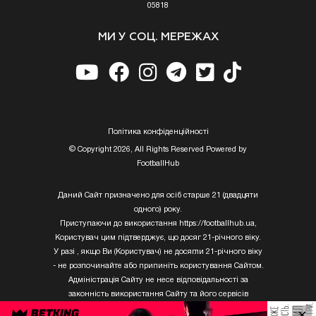
05818
МИ У СОЦ. МЕРЕЖАХ
Полiтика конфiденцiйностi
© Copyright 2026, All Rights Reserved Powered by
FootballHub
Даний Сайт призначено для осіб старше 21 (двадцяти
одного) року.
Приступаючи до використання https://footballhub.ua,
Користувач цим підтверджує, що досяг 21-річного віку.
У разі , якщо Ви (Користувач) не досягли 21-річного віку
- не розпочинайте або припиніть користування Сайтом.
Адміністрація Сайту не несе відповідальності за
законність використання Сайту та його сервісів
Користувачем, який не досяг 21-річного віку.
×