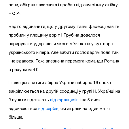
зони, обіграв захисника і пробив під самісіньку стійку
0:4
–
.
Варто відзначити, що у другому таймі фарерці навіть
пробили у площину воріт і Трубіна довелося
парирувати удар, після якого м'яч летів у кут воріт
українського кіпера. Але забити господарям поля так
і не вдалося. Тож, впевнена перемога команди Ротаня
з рахунком 4:0.
Після цієї звитяги збірна України набирає 16 очок і
закріплюється на другій сходинці у групі H. Українці на
3 пункти відстають
від французів
і на 5 очок
відриваються
від сербів
, які зіграли на один матч
більше.