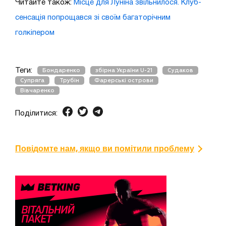
Читайте також:
Місце для Луніна звільнилося. Клуб-
сенсація попрощався зі своїм багаторічним
голкіпером
Теги:
Бондаренко
збірна України U-21
Судаков
Супряга
Трубін
Фарерські острови
Вівчаренко
Поділитися:
Повідомте нам, якщо ви помітили проблему