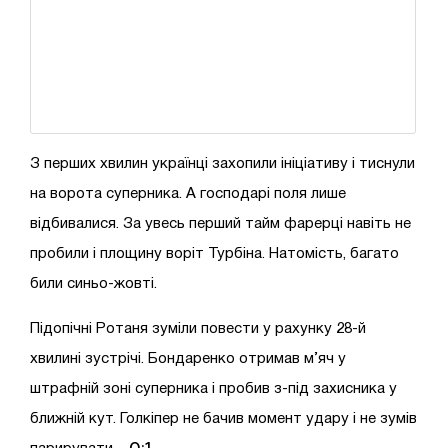
З перших хвилин українці захопили ініціативу і тиснули
на ворота суперника. А господарі поля лише
відбивалися. За увесь перший тайм фарерці навіть не
пробили і площину воріт Турбіна. Натомість, багато
били синьо-жовті.
Підопічні Ротаня зуміли повести у рахунку 28-й
хвилині зустрічі. Бондаренко отримав м’яч у
штрафній зоні суперника і пробив з-під захисника у
ближній кут. Голкіпер не бачив момент удару і не зумів