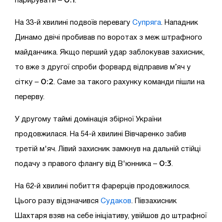
0:1
парирувати –
.
На 33-й хвилині подвоїв перевагу
Супряга
. Нападник
Динамо двічі пробивав по воротах з меж штрафного
майданчика. Якщо перший удар заблокував захисник,
то вже з другої спроби форвард відправив м’яч у
0:2
сітку –
. Саме за такого рахунку команди пішли на
перерву.
У другому таймі домінація збірної України
продовжилася. На 54-й хвилині Вівчаренко забив
третій м'яч. Лівий захисник замкнув на дальній стійці
0:3
подачу з правого флангу від В'юнника –
.
На 62-й хвилині побиття фарерців продовжилося.
Цього разу відзначився
Судаков
. Півзахисник
Шахтаря взяв на себе ініціативу, увійшов до штрафної