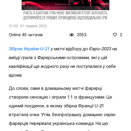
21:55, 01 червня 2022
Online 46 читачів
2053
2
Збірна України U-21
у матчі відбору до Євро-2023 на
виїзді грала з Фарерськими островами, які у цій
кваліфікації ще жодного разу не поступалися у себе
вдома.
До слова, саме в домашньому матчі фарерці
створили сенсацію і зіграли 1:1 із французами. Це
єдиний поєдинок, в якому збірна Франції U-21
втратила очки. Утім, безпрограшну домашню серію
фарерців перервала українська команда. На цю