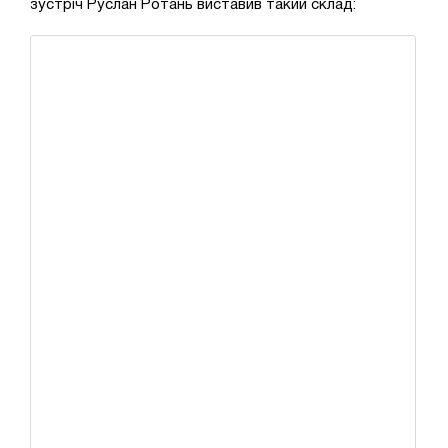
зустріч Руслан Ротань виставив такий склад: