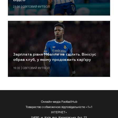
21:56 | СВІТОВИЙ ФУТБОЛ
Зарплата рівня Мбаппе не світить. Вінісіус
обрав клуб, у якому продовжить кар’єру
19:32 | СВІТОВИЙ ФУТБОЛ
Онлайн-медіа FootballHub
Товариство з обмеженою відповідальністю «1+1
ІНТЕРНЕТ»
04080, м. Київ, вул. Кирилівська, буд. 23