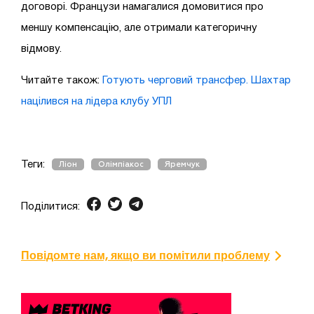
договорі. Французи намагалися домовитися про
меншу компенсацію, але отримали категоричну
відмову.
Читайте також:
Готують черговий трансфер. Шахтар
націлився на лідера клубу УПЛ
Теги:
Ліон
Олімпіакос
Яремчук
Поділитися:
Повідомте нам, якщо ви помітили проблему