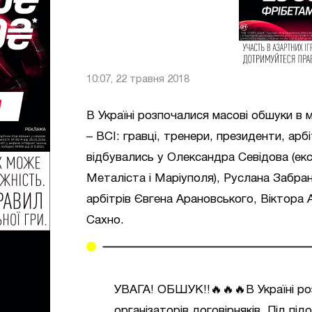
10:07, 22 травня 2018
В Україні розпочалися масові обшуки в 
– ВСІ: гравці, тренери, президенти, ар
відбувались у Олександра Севідова (екс
Металіста і Маріуполя), Руслана Забра
арбітрів Євгена Арановського, Віктора
Сахно.
УВАГА! ОБШУК!!🔥🔥🔥В Україні ро
організаторів договірняків. Під під