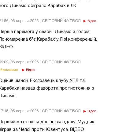
чого Динамо обіграло Карабах в ЛК
21:56, 06 серпня 2026 | СВІТОВИЙ ФУТБОЛ
Відео
Перша перемога у сезоні. Динамо з голом
Пономаренка б'є Карабах у Лізі конференцій.
ВІДЕО
09:02, 06 серпня 2026 | СВІТОВИЙ ФУТБОЛ
Ексклюзив
Відео
Оцінив шанси. Ексгравець клубу УПЛ та
Карабаха назвав фаворита протистояння з
Динамо
17:18, 05 серпня 2026 | СВІТОВИЙ ФУТБОЛ
Відео
Перший матч після допінг-скандалу! Мудрик
зіграв за Челсі проти Ювентуса. ВІДЕО