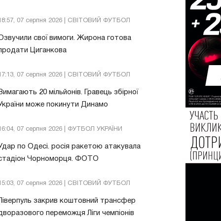
18:57, 07 серпня 2026 | СВІТОВИЙ ФУТБОЛ
Озвучили свої вимоги. Жирона готова
продати Циганкова
17:13, 07 серпня 2026 | СВІТОВИЙ ФУТБОЛ
Вимагають 20 мільйонів. Гравець збірної
України може покинути Динамо
16:04, 07 серпня 2026 | ФУТБОЛ УКРАЇНИ
Удар по Одесі. росія ракетою атакувала
стадіон Чорноморця. ФОТО
15:03, 07 серпня 2026 | СВІТОВИЙ ФУТБОЛ
Ліверпуль закрив коштовний трансфер
дворазового переможця Ліги чемпіонів