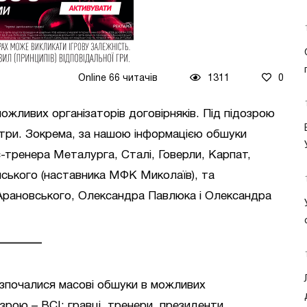
Online 66 читачів
1311
0
можливих організаторів договірняків. Під підозрою
бітри. Зокрема, за нашою інформацією обшуки
-тренера Металурга, Сталі, Говерли, Карпат,
нського (наставника МФК Миколаїв), та
 Арановського, Олександра Павлюка і Олександра
зпочалися масові обшуки в можливих
озрою – ВСІ: гравці, тренери, президенти,