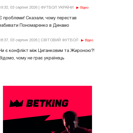
19:32, 03 серпня 2026 | ФУТБОЛ УКРАЇНИ
Відео
Є проблеми! Сказали, чому перестав
забивати Пономаренко в Динамо
18:37, 03 серпня 2026 | СВІТОВИЙ ФУТБОЛ
Відео
Чи є конфлікт між Циганковим та Жироною?!
Відомо, чому не грає українець