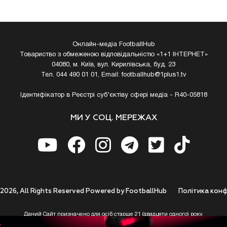
Онлайн-медіа FootballHub
Товариство з обмеженою відповідальністю «1+1 ІНТЕРНЕТ»
04080, м. Київ, вул. Кирилівська, буд. 23
Тел. 044 490 01 01, Email:
footballhub@1plus1.tv
Ідентифікатор в Реєстрі суб’єктіву сфері медіа - R40-05818
МИ У СОЦ. МЕРЕЖАХ
 2026, All Rights Reserved Powered by FootballHub
Полiтика конф
Даний Сайт призначено для осіб старше 21 (двадцяти одного) року.
 до використання https://footballhub.ua, Користувач цим підтверджує, що досяг 21-р