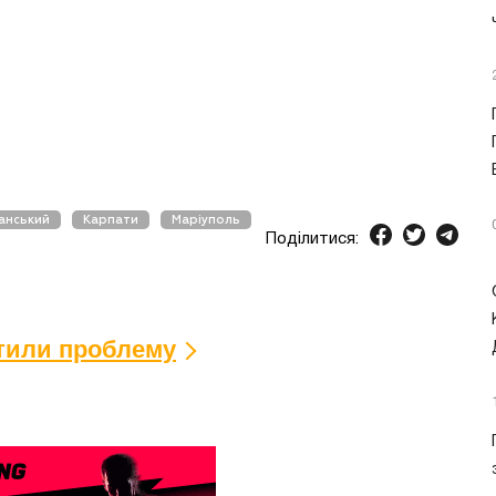
анський
Карпати
Маріуполь
Поділитися:
ітили проблему