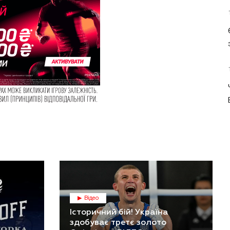
Відео
Історичний бій! Україна
здобуває третє золото