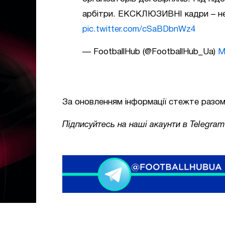
арбітри. ЕКСКЛЮЗИВНІ кадри – не
pic.twitter.com/cSaBDbnWz4
— FootballHub (@FootballHub_Ua)
M
За оновленням інформації стежте разом 
Підписуйтесь на наші акаунти в Telegram 