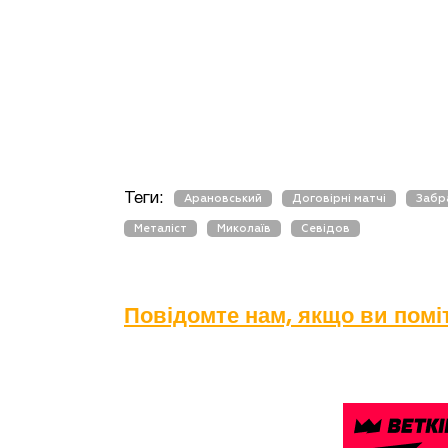
Теги:
Арановський
Договірні матчі
Забр
Металіст
Миколаїв
Севідов
Повідомте нам, якщо ви пом