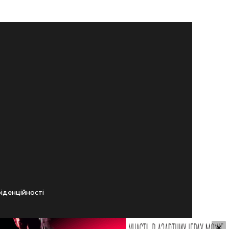
iденцiйностi
×
ічного віку.