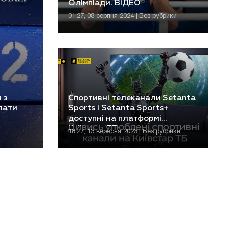
Олімпіади. ВІДЕО
01:27, 08 серпня 2024 | Без рубрики
 з
Спортивні телеканали Setanta
лати
Sports і Setanta Sports+
доступні на платформі
Київстар ТБ
18:27, 13 вересня 2023 | Без рубрики