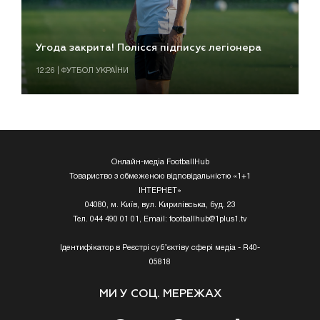
Угода закрита! Полісся підписує легіонера
12:26 | ФУТБОЛ УКРАЇНИ
Онлайн-медіа FootballHub
Товариство з обмеженою відповідальністю «1+1
ІНТЕРНЕТ»
04080, м. Київ, вул. Кирилівська, буд. 23
Тел. 044 490 01 01, Email:
footballhub@1plus1.tv
Ідентифікатор в Реєстрі суб’єктіву сфері медіа - R40-
05818
МИ У СОЦ. МЕРЕЖАХ