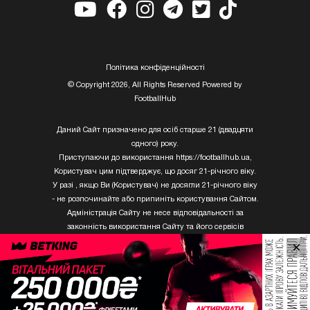
Полiтика конфiденцiйностi
© Copyright 2026, All Rights Reserved Powered by
FootballHub
Даний Сайт призначено для осіб старше 21 (двадцяти
одного) року.
Приступаючи до використання https://footballhub.ua,
Користувач цим підтверджує, що досяг 21-річного віку.
У разі , якщо Ви (Користувач) не досягли 21-річного віку
- не розпочинайте або припиніть користування Сайтом.
Адміністрація Сайту не несе відповідальності за
законність використання Сайту та його сервісів
Користувачем, який не досяг 21-річного віку.
×
Твори Getty Images, що розміщені на сайті, не можуть
бути використані третіми особами без письмового
дозволу ТОВ «ГЛОБАЛ ІМІДЖЕС ЮКРЕЙН.