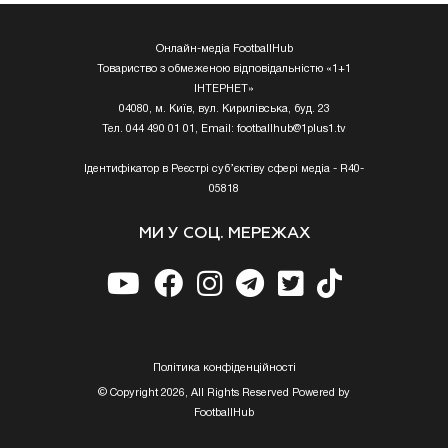
Онлайн-медіа FootballHub
Товариство з обмеженою відповідальністю «1+1
ІНТЕРНЕТ»
04080, м. Київ, вул. Кирилівська, буд. 23
Тел. 044 490 01 01, Email:
footballhub@1plus1.tv
Ідентифікатор в Реєстрі суб’єктіву сфері медіа - R40-
05818
МИ У СОЦ. МЕРЕЖАХ
Полiтика конфiденцiйностi
© Copyright 2026, All Rights Reserved Powered by
FootballHub