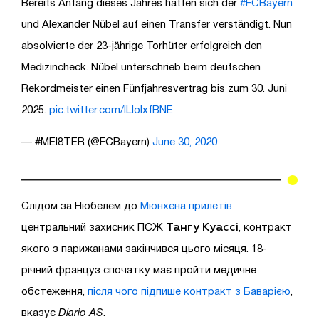
Bereits Anfang dieses Jahres hatten sich der
#FCBayern
und Alexander Nübel auf einen Transfer verständigt. Nun
absolvierte der 23-jährige Torhüter erfolgreich den
Medizincheck. Nübel unterschrieb beim deutschen
Rekordmeister einen Fünfjahresvertrag bis zum 30. Juni
2025.
pic.twitter.com/lLIolxfBNE
— #MEI8TER (@FCBayern)
June 30, 2020
Слідом за Нюбелем до
Мюнхена прилетів
Тангу Куассі
центральний захисник ПСЖ
, контракт
якого з парижанами закінчився цього місяця. 18-
річний француз спочатку має пройти медичне
обстеження,
після чого підпише контракт з Баварією
,
вказує
Diario AS
.