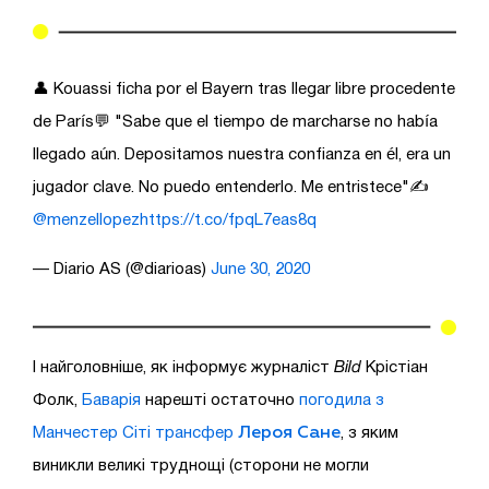
👤 Kouassi ficha por el Bayern tras llegar libre procedente
de París💬 "Sabe que el tiempo de marcharse no había
llegado aún. Depositamos nuestra confianza en él, era un
jugador clave. No puedo entenderlo. Me entristece"✍️
@menzellopez
https://t.co/fpqL7eas8q
— Diario AS (@diarioas)
June 30, 2020
І найголовніше, як інформує журналіст
Bild
Крістіан
Фолк,
Баварія
нарешті остаточно
погодила з
Лероя Сане
Манчестер Сіті трансфер
, з яким
виникли великі труднощі (сторони не могли