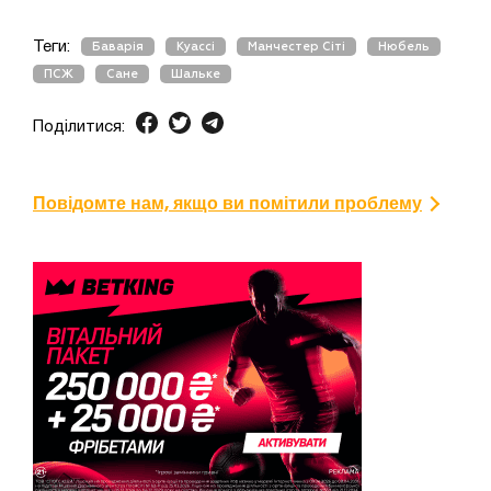
Теги:
Баварія
Куассі
Манчестер Сіті
Нюбель
ПСЖ
Сане
Шальке
Поділитися:
Повідомте нам, якщо ви помітили проблему