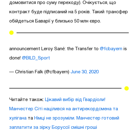
домовитися про суму переходу). Очікується, що
контракт буде підписаний на 5 років. Такий трансфер
обійдеться Баварії у близько 50 млн євро.
announcement Leroy Sané: the Transfer to
@fcbayern
is
done!
@BILD_Sport
— Christian Falk (@cfbayern)
June 30, 2020
Читайте також:
Цікавий вибір від Гвардіоли!
Манчестер Сіті націлився на антирекордсмена та
хулігана
та
Німці не зрозуміли. Манчестер готовий
заплатити за зірку Боруссії смішні гроші