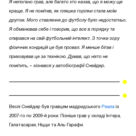
Я непогано грав, але багато хто казав, що я можу ще
краще. Я не помітив, як пляшка горілки стала моїм
другом. Мого ставлення до футболу було недостатньо.
Я обманював себе і говорив, що все в порядку та
опирався на свій футбольний інтелект. З точки зору
фізичних кондицій це був провал. Я менше бігав і
приховував це за технікою. Думав, що ніхто не
помітить, – зізнався у автобіографії Снейдер.
Веслі Снейдер був гравцем мадридського
Реала
із
2007-го по 2009-й роки. Пізніше грав у складі Інтера,
Галатасарая, Ніцци та Аль-Гарафи.