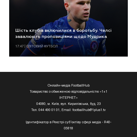
Шість клубів включилися в боротьбу. Челсі
завалюють пропозиціями щодо Мудрика
17:47 | СВІТОВИЙ ФУТБОЛ
Онлайн-медіа FootballHub
Товариство з обмеженою відповідальністю «1+1
ІНТЕРНЕТ»
04080, м. Київ, вул. Кирилівська, буд. 23
Тел. 044 490 01 01, Email:
footballhub@1plus1.tv
Ідентифікатор в Реєстрі суб’єктіву сфері медіа - R40-
05818