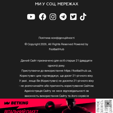
МИ У СОЦ. МЕРЕЖАХ
Полiтика конфiденцiйностi
© Copyright 2026, All Rights Reserved Powered by
FootballHub
Даний Сайт призначено для осіб старше 21 (двадцяти
одного) року.
Приступаючи до використання https://footballhub.ua,
Користувач цим підтверджує, що досяг 21-річного віку.
У разі , якщо Ви (Користувач) не досягли 21-річного віку
- не розпочинайте або припиніть користування Сайтом.
Адміністрація Сайту не несе відповідальності за
законність використання Сайту та його сервісів
Користувачем, який не досяг 21-річного віку.
×
Твори Getty Images, що розміщені на сайті, не можуть