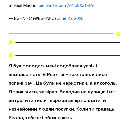
at Real Madrid.
pic.twitter.com/HNb8Xx1EPs
— ESPN FC (@ESPNFC)
June 25, 2020
Я був молодим, мені подобався успіх і
впізнаваність. В Реалі зі мною траплялися
погані речі. Це були не наркотики, а алкоголь.
Я звик жити, як зірка. Виходив на вулицю і міг
витратити тисячі євро за вечір і оплатити
незнайомим людям покупки. Коли ти гравець
Реала, тебе всі обожнюють.