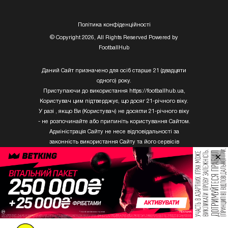
Полiтика конфiденцiйностi
© Copyright 2026, All Rights Reserved Powered by
FootballHub
Даний Сайт призначено для осіб старше 21 (двадцяти
одного) року.
Приступаючи до використання https://footballhub.ua,
Користувач цим підтверджує, що досяг 21-річного віку.
У разі , якщо Ви (Користувач) не досягли 21-річного віку
- не розпочинайте або припиніть користування Сайтом.
Адміністрація Сайту не несе відповідальності за
законність використання Сайту та його сервісів
Користувачем, який не досяг 21-річного віку.
×
Твори Getty Images, що розміщені на сайті, не можуть
бути використані третіми особами без письмового
дозволу ТОВ «ГЛОБАЛ ІМІДЖЕС ЮКРЕЙН.