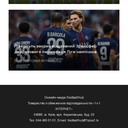
Ліверпуль закрив коштовний трансфер
дворазового переможця Ліги чемпіонів
15:03 | СВІТОВИЙ ФУТБОЛ
Онлайн-медіа FootballHub
Товариство з обмеженою відповідальністю «1+1
ІНТЕРНЕТ»
04080, м. Київ, вул. Кирилівська, буд. 23
Тел. 044 490 01 01, Email:
footballhub@1plus1.tv