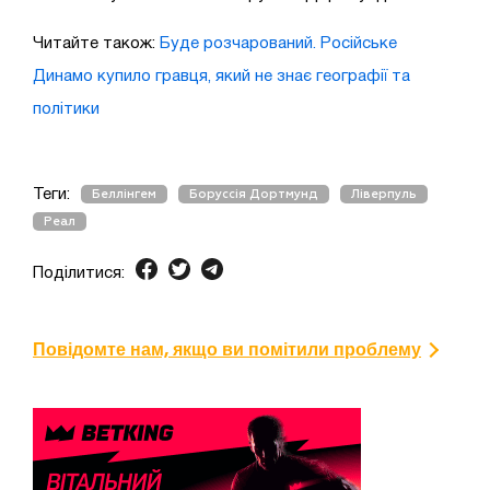
Читайте також:
Буде розчарований. Російське
Динамо купило гравця, який не знає географії та
політики
Теги:
Беллінгем
Боруссія Дортмунд
Ліверпуль
Реал
Поділитися:
Повідомте нам, якщо ви помітили проблему