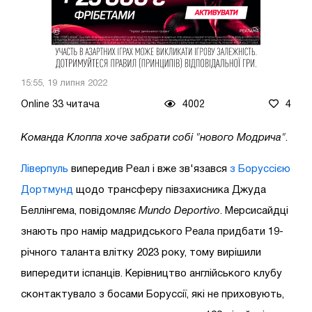
15:55, 19 липня 2022
Online 33 читача
4002
4
Команда Клоппа хоче забрати собі "нового Модрича"
.
Ліверпуль
випередив Реал і вже зв'язався
з Боруссією
Дортмунд
щодо трансферу півзахисника Джуда
Беллінгема, повідомляє
Mundo Deportivo
. Мерсисайдці
знають про намір мадридського Реала придбати 19-
річного таланта влітку 2023 року, тому вирішили
випередити іспанців. Керівництво англійського клубу
сконтактувало з босами Боруссії, які не приховують,