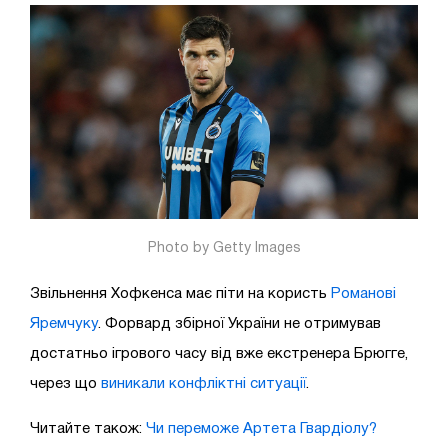
Photo by Getty Images
Звільнення Хофкенса має піти на користь
Романові
Яремчуку
. Форвард збірної України не отримував
достатньо ігрового часу від вже екстренера Брюгге,
через що
виникали конфліктні ситуації
.
Читайте також:
Чи переможе Артета Гвардіолу?