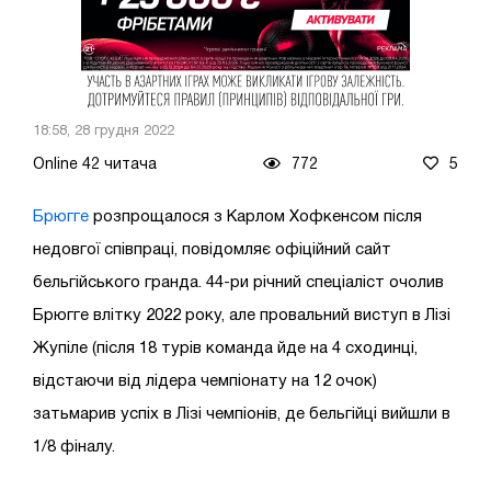
18:58, 28 грудня 2022
Online 42 читача
772
5
Брюгге
розпрощалося з Карлом Хофкенсом після
недовгої співпраці, повідомляє офіційний сайт
бельгійського гранда. 44-ри річний спеціаліст очолив
Брюгге влітку 2022 року, але провальний виступ в Лізі
Жупіле (після 18 турів команда йде на 4 сходинці,
відстаючи від лідера чемпіонату на 12 очок)
затьмарив успіх в Лізі чемпіонів, де бельгійці вийшли в
1/8 фіналу.