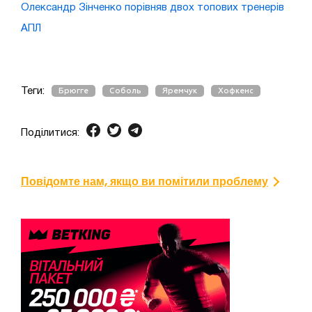
Олександр Зінченко порівняв двох топових тренерів
АПЛ
Теги:
Брюгге
Соболь
Яремчук
Хофкенс
Поділитися:
Повідомте нам, якщо ви помітили проблему