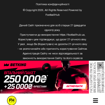
Полiтика конфiденцiйностi
© Copyright 2026, All Rights Reserved Powered by
FootballHub
Даний Сайт призначено для осіб старше 21 (двадцяти
одного) року.
Приступаючи до використання https://footballhub.ua,
Користувач цим підтверджує, що досяг 21-річного віку.
У разі , якщо Ви (Користувач) не досягли 21-річного віку
- не розпочинайте або припиніть користування Сайтом.
Адміністрація Сайту не несе відповідальності за
законність використання Сайту та його сервісів
Користувачем, який не досяг 21-річного віку.
×
Твори Getty Images, що розміщені на сайті, не можуть
бути використані третіми особами без письмового
дозволу ТОВ «ГЛОБАЛ ІМІДЖЕС ЮКРЕЙН.