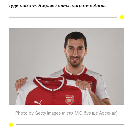
туди поїхати. Я мріяв колись пограти в Англії.
Photo by Getty Images (після МЮ був ще Арсенал)