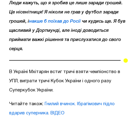
Люди кажуть, що я зробив це лише заради грошей.
Це нісенітниця! Я ніколи не грав у футбол заради
грошей, і
накше б поїхав до Росії
чи кудись ще. Я був
щасливий у Дортмунді, але іноді доводиться
приймати важкі рішення та прислухатися до свого
серця.
В Україні Мхітарян встиг тричі взяти чемпіонство в
УПЛ, виграти тричі Кубок України і одного разу
Суперкубок України.
Читайте також:
Гнилий вчинок. Ібрагімович підло
вдарив суперника. ВІДЕО