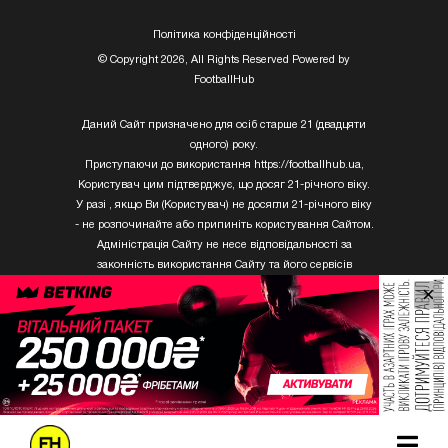
Полiтика конфiденцiйностi
© Copyright 2026, All Rights Reserved Powered by
FootballHub
Даний Сайт призначено для осіб старше 21 (двадцяти
одного) року.
Приступаючи до використання https://footballhub.ua,
Користувач цим підтверджує, що досяг 21-річного віку.
У разі , якщо Ви (Користувач) не досягли 21-річного віку
- не розпочинайте або припиніть користування Сайтом.
Адміністрація Сайту не несе відповідальності за
законність використання Сайту та його сервісів
Користувачем, який не досяг 21-річного віку.
×
Твори Getty Images, що розміщені на сайті, не можуть
бути використані третіми особами без письмового
дозволу ТОВ «ГЛОБАЛ ІМІДЖЕС ЮКРЕЙН.