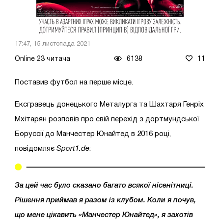
17:47, 15 листопада 2021
Online 23 читача
6138
11
Поставив футбол на перше місце.
Ексгравець донецького Металурга та Шахтаря Генріх
Мхітарян розповів про свій перехід з дортмундської
Боруссії до Манчестер Юнайтед в 2016 році,
повідомляє
Sport1.de
:
За цей час було сказано багато всякої нісенітниці.
Рішення приймав я разом із клубом. Коли я почув,
що мене цікавить «Манчестер Юнайтед», я захотів