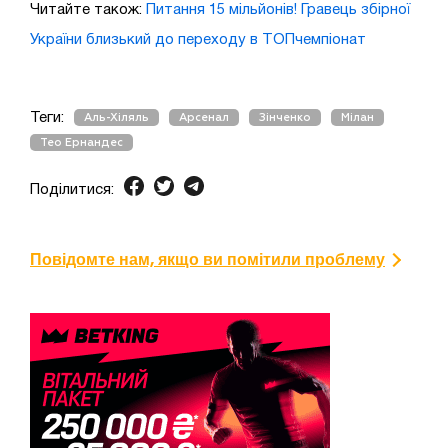
Читайте також:
Питання 15 мільйонів! Гравець збірної
України близький до переходу в ТОПчемпіонат
Теги:
Аль-Хіляль
Арсенал
Зінченко
Мілан
Тео Ернандес
Поділитися:
Повідомте нам, якщо ви помітили проблему