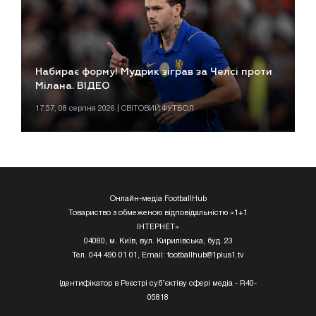
Набирає форму! Мудрик зіграв за Челсі проти
Мілана. ВІДЕО
17:57, 08 серпня 2026 | СВІТОВИЙ ФУТБОЛ
Онлайн-медіа FootballHub
Товариство з обмеженою відповідальністю «1+1
ІНТЕРНЕТ»
04080, м. Київ, вул. Кирилівська, буд. 23
Тел. 044 490 01 01, Email:
footballhub@1plus1.tv
Ідентифікатор в Реєстрі суб’єктіву сфері медіа - R40-
05818