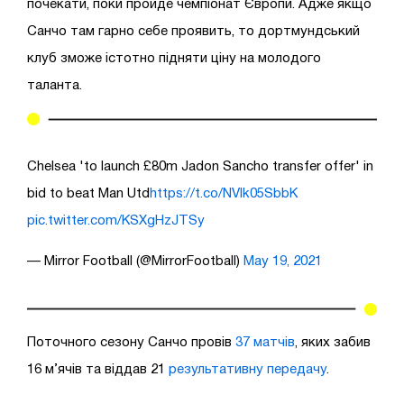
почекати, поки пройде чемпіонат Європи. Адже якщо
Санчо там гарно себе проявить, то дортмундський
клуб зможе істотно підняти ціну на молодого
таланта.
Chelsea 'to launch £80m Jadon Sancho transfer offer' in
bid to beat Man Utd
https://t.co/NVIk05SbbK
pic.twitter.com/KSXgHzJTSy
— Mirror Football (@MirrorFootball)
May 19, 2021
Поточного сезону Санчо провів
37 матчів
, яких забив
16 м’ячів та віддав 21
результативну передачу
.