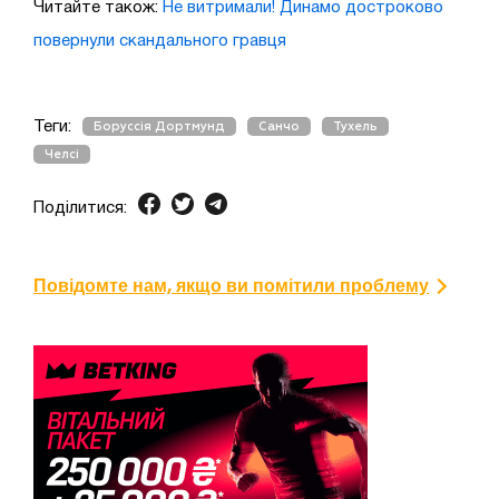
Читайте також:
Не витримали! Динамо достроково
повернули скандального гравця
Теги:
Боруссія Дортмунд
Санчо
Тухель
Челсі
Поділитися:
Повідомте нам, якщо ви помітили проблему