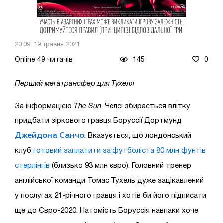
20:09, 19 травня 2021
Online 49 читачів
145
0
Перший мегатрансфер для Тухеля
За інформацією
The Sun
, Челсі збирається влітку
придбати зіркового гравця Боруссії Дортмунд
Джейдона Санчо
. Вказується, що лондонський
клуб
готовий заплатити за футболіста 80 млн фунтів
стерлінгів
(близько 93 млн євро). Головний тренер
англійської команди Томас Тухель дуже зацікавлений
у послугах 21-річного гравця і хотів би його підписати
ще до Євро-2020. Натомість Боруссія навпаки хоче