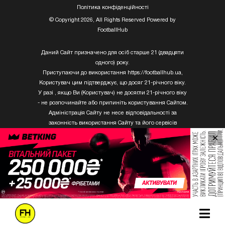
Полiтика конфiденцiйностi
© Copyright 2026, All Rights Reserved Powered by
FootballHub
Даний Сайт призначено для осіб старше 21 (двадцяти
одного) року.
Приступаючи до використання https://footballhub.ua,
Користувач цим підтверджує, що досяг 21-річного віку.
У разі , якщо Ви (Користувач) не досягли 21-річного віку
- не розпочинайте або припиніть користування Сайтом.
Адміністрація Сайту не несе відповідальності за
законність використання Сайту та його сервісів
Користувачем, який не досяг 21-річного віку.
×
Твори Getty Images, що розміщені на сайті, не можуть
бути використані третіми особами без письмового
дозволу ТОВ «ГЛОБАЛ ІМІДЖЕС ЮКРЕЙН.