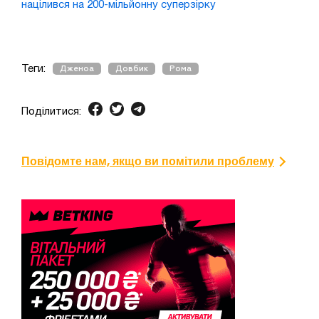
націлився на 200-мільйонну суперзірку
Теги:
Дженоа
Довбик
Рома
Поділитися:
Повідомте нам, якщо ви помітили проблему