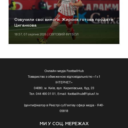
Озвучили свої вимоги. Жирона готова продати
Циганкова
18:57, 07 серпня 2026 | СВІТОВИЙ ФУТБОЛ
Онлайн-медіа FootballHub
Товариство з обмеженою відповідальністю «1+1
ІНТЕРНЕТ»
04080, м. Київ, вул. Кирилівська, буд. 23
Тел. 044 490 01 01, Email:
footballhub@1plus1.tv
Ідентифікатор в Реєстрі суб’єктіву сфері медіа - R40-
05818
МИ У СОЦ. МЕРЕЖАХ