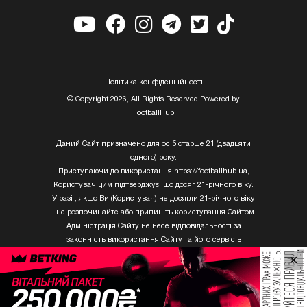
Полiтика конфiденцiйностi
© Copyright 2026, All Rights Reserved Powered by
FootballHub
Даний Сайт призначено для осіб старше 21 (двадцяти
одного) року.
Приступаючи до використання https://footballhub.ua,
Користувач цим підтверджує, що досяг 21-річного віку.
У разі , якщо Ви (Користувач) не досягли 21-річного віку
- не розпочинайте або припиніть користування Сайтом.
Адміністрація Сайту не несе відповідальності за
законність використання Сайту та його сервісів
Користувачем, який не досяг 21-річного віку.
×
Твори Getty Images, що розміщені на сайті, не можуть
бути використані третіми особами без письмового