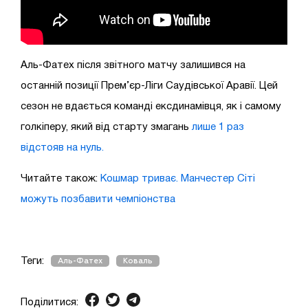
Аль-Фатех після звітного матчу залишився на
останній позиції Прем’єр-Ліги Саудівської Аравії. Цей
сезон не вдається команді ексдинамівця, як і самому
голкіперу, який від старту змагань
лише 1 раз
відстояв на нуль.
Читайте також:
Кошмар триває. Манчестер Сіті
можуть позбавити чемпіонства
Теги:
Аль-Фатех
Коваль
Поділитися: