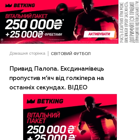
Домашня сторінка
СВІТОВИЙ ФУТБОЛ
Привид Палопа. Ексдинамівець
пропустив м’яч від голкіпера на
останніх секундах. ВІДЕО