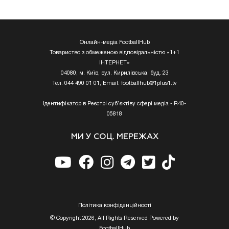
Онлайн-медіа FootballHub
Товариство з обмеженою відповідальністю «1+1
ІНТЕРНЕТ»
04080, м. Київ, вул. Кирилівська, буд. 23
Тел. 044 490 01 01, Email:
footballhub@1plus1.tv
Ідентифікатор в Реєстрі суб’єктіву сфері медіа - R40-
05818
МИ У СОЦ. МЕРЕЖАХ
Полiтика конфiденцiйностi
© Copyright 2026, All Rights Reserved Powered by
FootballHub