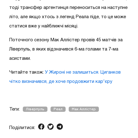
тоді трансфер аргентинця переноситься на наступне
літо, але якщо хтось з легенд Реала піде, то це може
статися вже у найближчі місяці.
Поточного сезону Мак Аллістер провів 45 матчів за
Ліверпуль, в яких відзначився 6-ма голами та 7-ма
асистами.
Читайте також:
У Жироні не залишиться. Циганков
чітко визначився, де хоче продовжити кар'єру
Теги:
Ліверпуль
Реал
Мак Аллістер
Поділитися: