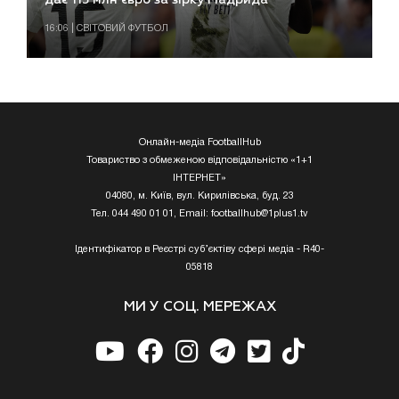
дає 115 млн євро за зірку Мадрида
16:06 | СВІТОВИЙ ФУТБОЛ
Онлайн-медіа FootballHub
Товариство з обмеженою відповідальністю «1+1
ІНТЕРНЕТ»
04080, м. Київ, вул. Кирилівська, буд. 23
Тел. 044 490 01 01, Email:
footballhub@1plus1.tv
Ідентифікатор в Реєстрі суб’єктіву сфері медіа - R40-
05818
МИ У СОЦ. МЕРЕЖАХ