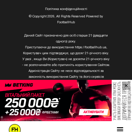
Полiтика конфiденцiйностi
© Copyright 2026, All Rights Reserved Powered by
FootballHub
Даний Сайт призначено для осіб старше 21 (двадцяти
одного) року.
Приступаючи до використання https://footballhub.ua,
Користувач цим підтверджує, що досяг 21-річного віку.
У разі , якщо Ви (Користувач) не досягли 21-річного віку
- не розпочинайте або припиніть користування Сайтом.
Адміністрація Сайту не несе відповідальності за
законність використання Сайту та його сервісів
Користувачем, який не досяг 21-річного віку.
×
Твори Getty Images, що розміщені на сайті, не можуть
бути використані третіми особами без письмового
дозволу ТОВ «ГЛОБАЛ ІМІДЖЕС ЮКРЕЙН.