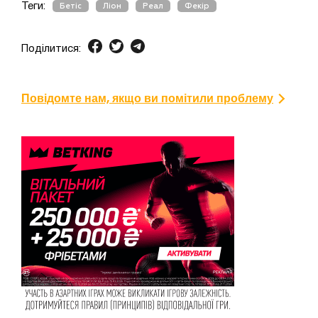
Теги:
Бетіс
Ліон
Реал
Фекір
Поділитися:
Повідомте нам, якщо ви помітили проблему