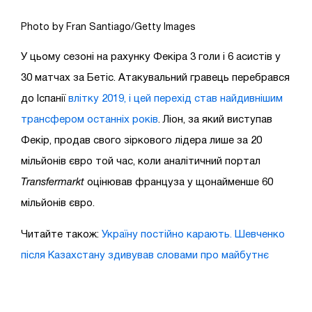
Photo by Fran Santiago/Getty Images
У цьому сезоні на рахунку Фекіра 3 голи і 6 асистів у
30 матчах за Бетіс. Атакувальний гравець перебрався
до Іспанії
влітку 2019, і цей перехід став найдивнішим
трансфером останніх років
. Ліон, за який виступав
Фекір, продав свого зіркового лідера лише за 20
мільйонів євро той час, коли аналітичний портал
Transfermarkt
оцінював француза у щонайменше 60
мільйонів євро.
Читайте також:
Україну постійно карають. Шевченко
після Казахстану здивував словами про майбутнє