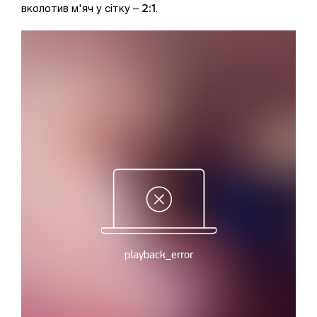
2:1
вколотив м'яч у сітку –
.