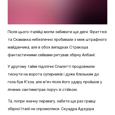
Після цього італійці могли забивати ще двічі. Фраттезі
та Скамакка небезпечно пробивали з меж штрафного
майданчика, але в обох випадках Стракоша
фантастичними сейвами рятував збірну Албанії.
У другому таймі підопічні Спалетті продовжили
тиснути на ворота суперників і дуже близьким до
гола був К'єза, але м'яч після його удару пройшов у
лічених сантиметрах поруч зі стійкою.
Та, попри значну перевагу, забити ще раз гравці
збірної Італії не спромоглися. Скуадра Адзурра