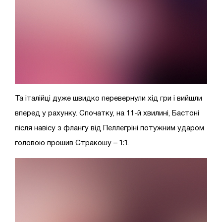
Та італійці дуже швидко перевернули хід гри і вийшли
вперед у рахунку. Спочатку, на 11-й хвилині, Бастоні
після навісу з флангу від Пеллегріні потужним ударом
1:1
головою прошив Стракошу –
.