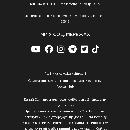
Тел. 044 490 01 01, Email:
footballhub@1plus1.tv
Ідентифікатор в Реєстрі суб’єктіву сфері медіа - R40-
05818
МИ У СОЦ. МЕРЕЖАХ
Полiтика конфiденцiйностi
© Copyright 2026, All Rights Reserved Powered by
FootballHub
Даний Сайт призначено для осіб старше 21 (двадцяти
одного) року.
Приступаючи до використання https://footballhub.ua,
Користувач цим підтверджує, що досяг 21-річного віку.
У разі , якщо Ви (Користувач) не досягли 21-річного віку
- не розпочинайте або припиніть користування Сайтом.