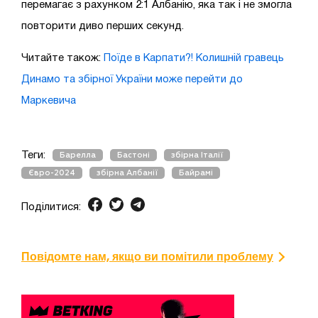
перемагає з рахунком 2:1 Албанію, яка так і не змогла
повторити диво перших секунд.
Читайте також:
Поїде в Карпати?! Колишній гравець
Динамо та збірної України може перейти до
Маркевича
Теги:
Барелла
Бастоні
збірна Італії
Євро-2024
збірна Албанії
Байрамі
Поділитися:
Повідомте нам, якщо ви помітили проблему