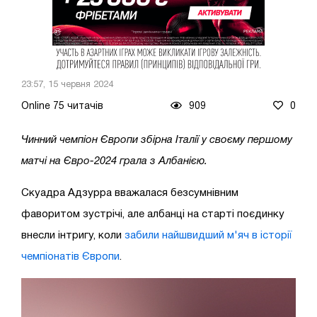
23:57, 15 червня 2024
Online 75 читачів
909
0
Чинний чемпіон Європи збірна Італії у своєму першому
матчі на Євро-2024 грала з Албанією.
Скуадра Адзурра вважалася безсумнівним
фаворитом зустрічі, але албанці на старті поєдинку
внесли інтригу, коли
забили найшвидший м'яч в історії
чемпіонатів Європи
.