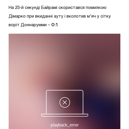
На 23-й секунді Байрамі скористався помилкою
Дімарко при вкиданні ауту і вколотив м'яч у сітку
0:1
воріт Доннарумми –
.