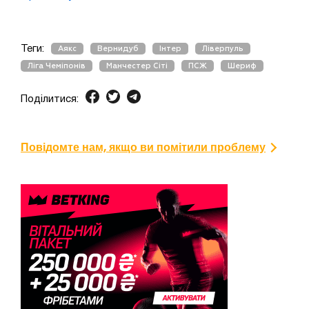
Теги:
Аякс
Вернидуб
Інтер
Ліверпуль
Ліга Чеміпонів
Манчестер Сіті
ПСЖ
Шериф
Поділитися:
Повідомте нам, якщо ви помітили проблему