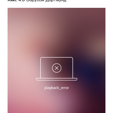
Аякс 4:0
Боруссія Дортмунд