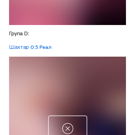
Група D:
Шахтар
0:
5 Реал