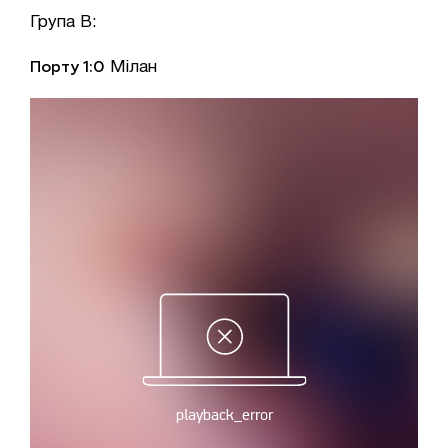
Група B:
Порту 1:0
Мілан