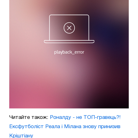
Читайте також:
Роналду - не ТОП-гравець?!
Ексфутболіст Реала і Мілана знову принизив
Кріштіану