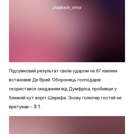
Підсумковий результат своїм ударом на 67 хвилині
встановив Де Врей. Оборонець господарів
скористався скиданням від Думфріса, пробивши у
ближній кут
воріт Шерифа. З
нову голкіпер гостей не
3:1
врятував –
.