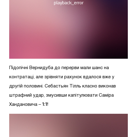
Підопічні Вернидуба до перерви мали шанс на
контратаці, але зрівняти рахунок вдалося вже у
другій половині.
Себастьян Тілль класно виконав
штрафний удар, змусивши капітулювати Саміра
1:1!
Хандановича –