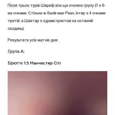
Після трьох турів Шериф все ще очолює групу
D
з 6-
ма очками. Стільки ж балів має Реал, Інтер з 4 очками
третій, а Шахтар з одним пунктом на останній
сходинці.
Результати усіх матчів дня:
Група А:
Брюгге
1:5 Манчестер Сіті