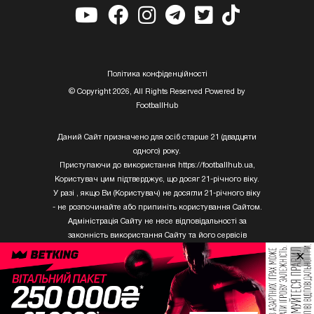
Полiтика конфiденцiйностi
© Copyright 2026, All Rights Reserved Powered by
FootballHub
Даний Сайт призначено для осіб старше 21 (двадцяти
одного) року.
Приступаючи до використання https://footballhub.ua,
Користувач цим підтверджує, що досяг 21-річного віку.
У разі , якщо Ви (Користувач) не досягли 21-річного віку
- не розпочинайте або припиніть користування Сайтом.
Адміністрація Сайту не несе відповідальності за
законність використання Сайту та його сервісів
Користувачем, який не досяг 21-річного віку.
×
Твори Getty Images, що розміщені на сайті, не можуть
бути використані третіми особами без письмового
дозволу ТОВ «ГЛОБАЛ ІМІДЖЕС ЮКРЕЙН.