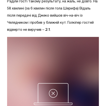
Раділи гості такому результату, на жаль, не довго. На
58 хвилині (за 6 хвилин після гола Шерифа) Відаль
після передачі від Джеко вийшов віч-на-віч із
Челядником і пробив у ближній кут. Голкіпер гостей
2:1
відверто не виручив –
.