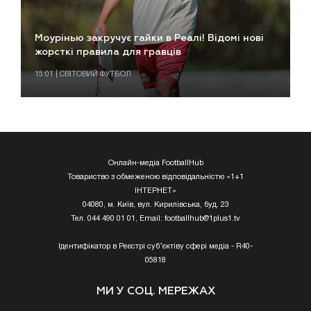
Моурінью закручує гайки в Реалі! Відомі нові
жорсткі правила для гравців
15:01 | СВІТОВИЙ ФУТБОЛ
Онлайн-медіа FootballHub
Товариство з обмеженою відповідальністю «1+1
ІНТЕРНЕТ»
04080, м. Київ, вул. Кирилівська, буд. 23
Тел. 044 490 01 01, Email:
footballhub@1plus1.tv
Ідентифікатор в Реєстрі суб’єктіву сфері медіа - R40-
05818
МИ У СОЦ. МЕРЕЖАХ