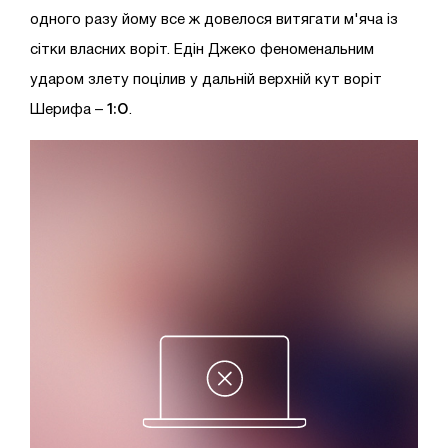
одного разу йому все ж довелося витягати м'яча із
сітки власних воріт. Едін Джеко феноменальним
ударом злету поцілив у дальній верхній кут воріт
1:0
Шерифа –
.