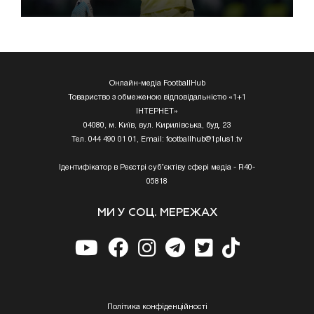
Онлайн-медіа FootballHub
Товариство з обмеженою відповідальністю «1+1
ІНТЕРНЕТ»
04080, м. Київ, вул. Кирилівська, буд. 23
Тел. 044 490 01 01, Email:
footballhub@1plus1.tv
Ідентифікатор в Реєстрі суб’єктіву сфері медіа - R40-
05818
МИ У СОЦ. МЕРЕЖАХ
Полiтика конфiденцiйностi