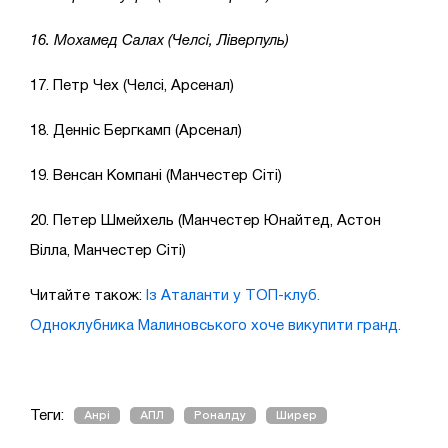
16. Мохамед Салах (Челсі, Ліверпуль)
17. Петр Чех (Челсі, Арсенал)
18. Денніс Бергкамп (Арсенал)
19. Венсан Компані (Манчестер Сіті)
20. Петер Шмейхель (Манчестер Юнайтед, Астон
Вілла, Манчестер Сіті)
Читайте також:
Із Аталанти у ТОП-клуб.
Одноклубника Малиновського хоче викупити гранд.
Теги:
Анрі
АПЛ
Роналду
Ширер