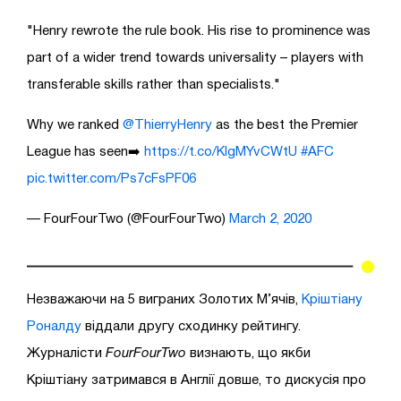
"Henry rewrote the rule book. His rise to prominence was
part of a wider trend towards universality – players with
transferable skills rather than specialists."
Why we ranked
@ThierryHenry
as the best the Premier
League has seen➡️
https://t.co/KlgMYvCWtU
#AFC
pic.twitter.com/Ps7cFsPF06
— FourFourTwo (@FourFourTwo)
March 2, 2020
Незважаючи на 5 виграних Золотих М’ячів,
Кріштіану
Роналду
віддали другу сходинку рейтингу.
Журналісти
FourFourTwo
визнають, що якби
Кріштіану затримався в Англії довше, то дискусія про