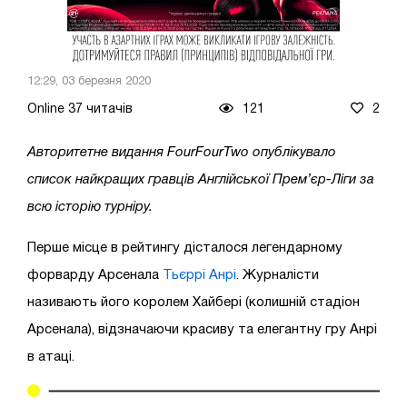
12:29, 03 березня 2020
Online 37 читачів
121
2
Авторитетне видання FourFourTwo опублікувало
список найкращих гравців Англійської Прем’єр-Ліги за
всю історію турніру.
Перше місце в рейтингу дісталося легендарному
форварду Арсенала
Тьєррі Анрі
. Журналісти
називають його королем Хайбері (колишній стадіон
Арсенала), відзначаючи красиву та елегантну гру Анрі
в атаці.