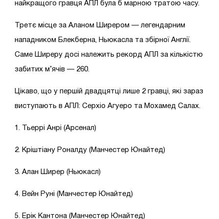
найкращого гравця АПЛ була б марною тратою часу.
Третє місце за Аланом Ширером — легендарним
нападником Блекберна, Ньюкасла та збірної Англії.
Саме Ширеру досі належить рекорд АПЛ за кількістю
забитих м’ячів — 260.
Цікаво, що у першій двадцятці лише 2 гравці, які зараз
виступають в АПЛ: Серхіо Агуеро та Мохамед Салах.
1. Тьеррі Анрі (Арсенал)
2. Кріштіану Роналду (Манчестер Юнайтед)
3. Алан Ширер (Ньюкасл)
4. Вейн Руні (Манчестер Юнайтед)
5. Ерік Кантона (Манчестер Юнайтед)