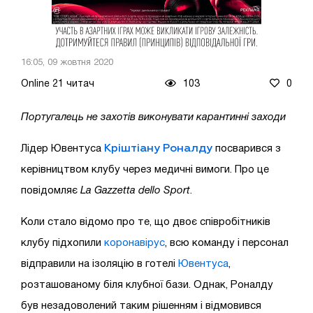
16:05, 09 жовтня 2020
Online 21 читач
103
0
Португалець не захотів виконувати карантинні заходи
Кріштіану Роналду
Лідер Ювентуса
посварився з
керівництвом клубу через медичні вимоги. Про це
повідомляє
La Gazzetta dello Sport
.
Коли стало відомо про те, що двоє співробітників
клубу підхопили
коронавірус
, всю команду і персонал
відправили на ізоляцію в готелі
Ювентуса
,
розташованому біля клубної бази. Однак, Роналду
був незадоволений таким рішенням і відмовився