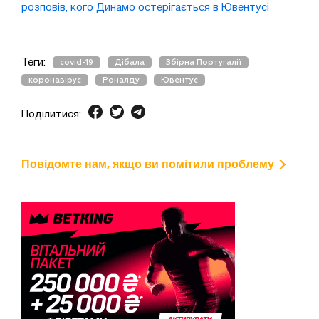
розповів, кого Динамо остерігається в Ювентусі
Теги:
covid-19
Дібала
Збірна Португалії
коронавірус
Роналду
Ювентус
Поділитися:
Повідомте нам, якщо ви помітили проблему