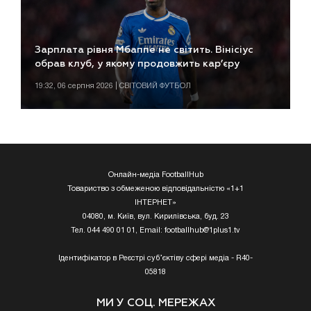
Зарплата рівня Мбаппе не світить. Вінісіус
обрав клуб, у якому продовжить кар’єру
19:32, 06 серпня 2026 | СВІТОВИЙ ФУТБОЛ
Онлайн-медіа FootballHub
Товариство з обмеженою відповідальністю «1+1
ІНТЕРНЕТ»
04080, м. Київ, вул. Кирилівська, буд. 23
Тел. 044 490 01 01, Email:
footballhub@1plus1.tv
Ідентифікатор в Реєстрі суб’єктіву сфері медіа - R40-
05818
МИ У СОЦ. МЕРЕЖАХ