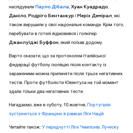
Пауло Дібала
Хуан Куадрадо
наслідували
,
,
Даніло
Родріго Бентанкур
Меріх Демірал
,
і
, які
також вирушили у свої національні команди. Крім того,
перебувати в готелі відмовився і голкіпер
Джанлуїджі Буффон
, який поїхав додому.
Варто сказати, що за протоколом Італійської
федерації футболу ізоляцію після контакту із
зараженими можна припиняти після трьох негативних
тестів. Проте футболісти Ювентуса на той момент
здали тільки два негативних тести.
Нагадаємо, вже в суботу, 10 жовтня,
Португалія
зустрінеться з Францією в рамках Ліги Націй
.
Читайте також:
У передчутті Ліги Чемпіонів. Луческу