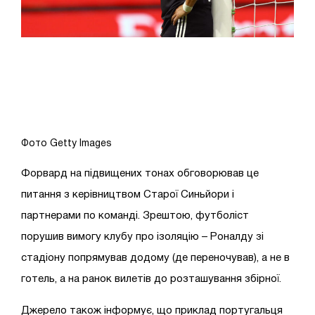
Фото Getty Images
Форвард на підвищених тонах обговорював це
питання з керівництвом Старої Синьйори і
партнерами по команді. Зрештою, футболіст
порушив вимогу клубу про ізоляцію – Роналду зі
стадіону попрямував додому (де переночував), а не в
готель, а на ранок вилетів до розташування збірної.
Джерело також інформує, що приклад португальця