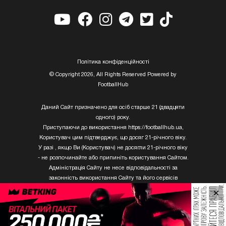
Полiтика конфiденцiйностi
© Copyright 2026, All Rights Reserved Powered by
FootballHub
Даний Сайт призначено для осіб старше 21 (двадцяти
одного) року.
Приступаючи до використання https://footballhub.ua,
Користувач цим підтверджує, що досяг 21-річного віку.
У разі , якщо Ви (Користувач) не досягли 21-річного віку
- не розпочинайте або припиніть користування Сайтом.
Адміністрація Сайту не несе відповідальності за
законність використання Сайту та його сервісів
Користувачем, який не досяг 21-річного віку.
×
Твори Getty Images, що розміщені на сайті, не можуть
бути використані третіми особами без письмового