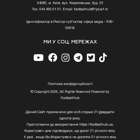
04080, м. Київ, вул. Кирилівська, буд. 23
Тел. 044 490 01 01, Email:
footballhub@1plus1.tv
Ідентифікатор в Реєстрі суб’єктіву сфері медіа - R40-
05818
МИ У СОЦ. МЕРЕЖАХ
Полiтика конфiденцiйностi
© Copyright 2026, All Rights Reserved Powered by
FootballHub
Даний Сайт призначено для осіб старше 21 (двадцяти
одного) року.
Приступаючи до використання https://footballhub.ua,
Користувач цим підтверджує, що досяг 21-річного віку.
У разі , якщо Ви (Користувач) не досягли 21-річного віку