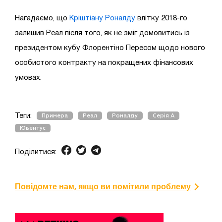
Нагадаємо, що
Кріштіану Роналду
влітку 2018-го
залишив Реал після того, як не зміг домовитись із
президентом кубу Флорентіно Пересом щодо нового
особистого контракту на покращених фінансових
умовах.
Теги:
Примера
Реал
Роналду
Серія А
Ювентус
Поділитися:
Повідомте нам, якщо ви помітили проблему