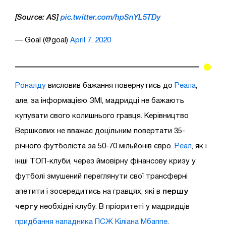
[Source: AS]
pic.twitter.com/hpSnYL5TDy
— Goal (@goal)
April 7, 2020
Роналду
висловив бажання повернутись до
Реала
,
але, за інформацією ЗМІ, мадридці не бажають
купувати свого колишнього гравця. Керівництво
Вершкових не вважає доцільним повертати 35-
річного футболіста за 50-70 мільйонів євро.
Реал
, як і
інші ТОП-клуби, через ймовірну фінансову кризу у
футболі змушений переглянути свої трансферні
першу
апетити і зосередитись на гравцях, які в
чергу
необхідні клубу. В пріоритеті у мадридців
придбання нападника ПСЖ Кіліана Мбаппе
.