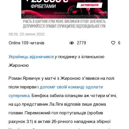
09:29, 23 липня 2022
Online 109 читачів
2779
6
Українець відзначився
у поєдинку з іспанською
Жироною
.
Роман Яремчук у матчі з Жироною з'явився на полі
після перерви і
допоміг своїй команді здолати
суперника
. Бенфіка забила іспанцям аж чотири м'ячі,
на що представник Ла Ліги відповів лише двома
голами. Переможний гол португальців (зробив
рахунок 3:1) в активі 26-річного нападника збірної