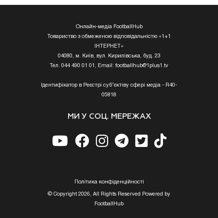
Онлайн-медіа FootballHub
Товариство з обмеженою відповідальністю «1+1
ІНТЕРНЕТ»
04080, м. Київ, вул. Кирилівська, буд. 23
Тел. 044 490 01 01, Email:
footballhub@1plus1.tv
Ідентифікатор в Реєстрі суб’єктіву сфері медіа - R40-
05818
МИ У СОЦ. МЕРЕЖАХ
Полiтика конфiденцiйностi
© Copyright 2026, All Rights Reserved Powered by
FootballHub