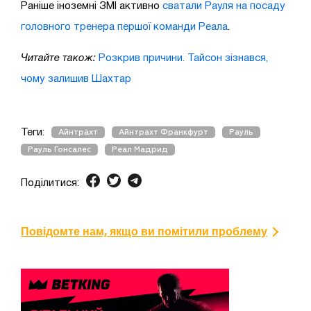
Раніше іноземні ЗМІ активно
сватали Рауля на посаду
головного тренера першої команди Реала
.
Читайте також:
Розкрив причини. Тайсон зізнався,
чому залишив Шахтар
Теги:
Айнтрахт
Айнтрахт Франкфурт
Рауль
Рауль Гонсалес
Реал Мадрид
Поділитися:
Повідомте нам, якщо ви помітили проблему