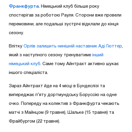
Франкфурта
. Німецький клуб більше року
спостерігав за роботою Рауля. Сторони вже провели
перемовини, але подальші зустрічі відклали до кінця
сезону.
Влітку
Орлів залишить нинішній наставник Аді Гюттер
,
який з наступного сезону тренуватиме
інший
німецький клуб
. Саме тому Айнтрахт активно шукає
іншого спеціаліста.
Зараз Айнтрахт йде на 4 місці в Бундеслізі та
випереджає п’яту дортмундську Боруссію на одне
очко. Попереду на колектив з Франкфурта чекають
матчі з Майнцом (9 травня), Шальке (15 травня) та
Фрайбургом (22 травня).