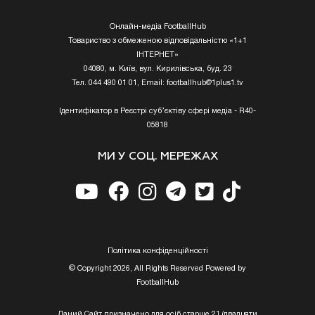
Онлайн-медіа FootballHub
Товариство з обмеженою відповідальністю «1+1
ІНТЕРНЕТ»
04080, м. Київ, вул. Кирилівська, буд. 23
Тел. 044 490 01 01, Email:
footballhub@1plus1.tv
Ідентифікатор в Реєстрі суб’єктіву сфері медіа - R40-
05818
МИ У СОЦ. МЕРЕЖАХ
Полiтика конфiденцiйностi
© Copyright 2026, All Rights Reserved Powered by
FootballHub
Даний Сайт призначено для осіб старше 21 (двадцяти