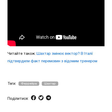
Читайте також:
Шахтар змінює вектор? В Італії
підтвердили факт перемовин з відомим тренером
Теги:
Феррейра
Шахтар
Поділитися: