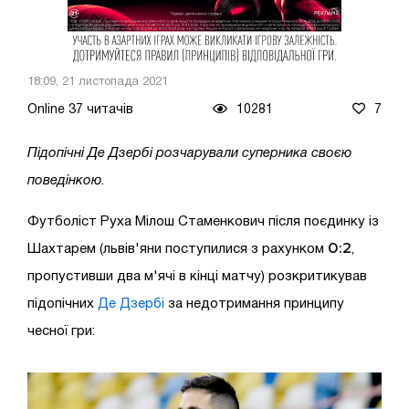
18:09, 21 листопада 2021
Online 37 читачів
10281
7
Підопічні Де Дзербі розчарували суперника своєю
поведінкою
.
Футболіст Руха Мілош Стаменкович після поєдинку із
0:2
Шахтарем (львів'яни поступилися з рахунком
,
пропустивши два м'ячі в кінці матчу) розкритикував
підопічних
Де Дзербі
за недотримання принципу
чесної гри: