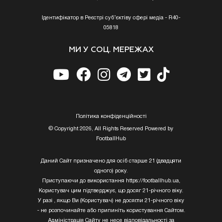
Ідентифікатор в Реєстрі суб’єктіву сфері медіа - R40-
05818
МИ У СОЦ. МЕРЕЖАХ
Полiтика конфiденцiйностi
© Copyright 2026, All Rights Reserved Powered by
FootballHub
Даний Сайт призначено для осіб старше 21 (двадцяти
одного) року.
Приступаючи до використання https://footballhub.ua,
Користувач цим підтверджує, що досяг 21-річного віку.
У разі , якщо Ви (Користувач) не досягли 21-річного віку
- не розпочинайте або припиніть користування Сайтом.
Адміністрація Сайту не несе відповідальності за