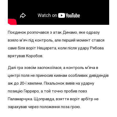
Поєдинок розпочався з атак Динамо, яке одразу
взяло м’яч під контроль, але перший момент стався
саме біля воріт Нещерета, коли після удару Рябова
врятував Коробов.
Далі гра зовсім заспокоїлася, а контроль м’яча в
центрі поля не приносив киянам особливих дивідендів
аж до 20-ї хвилини. Піхальонок вивів на ударну
позицію Герреро, а той точно пробив повз
Паламарчука. Щоправда, взяття воріт арбітр не
зарахував через положення поза грою.