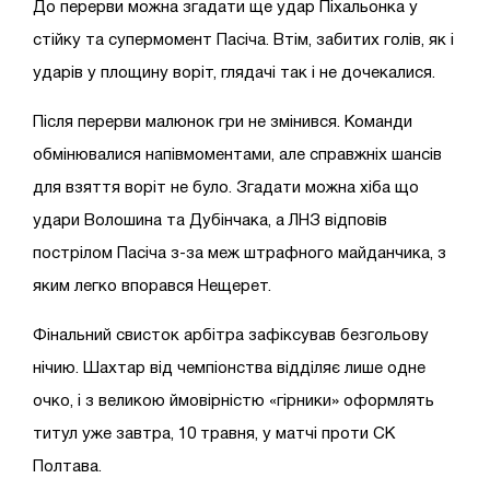
До перерви можна згадати ще удар Піхальонка у
стійку та супермомент Пасіча. Втім, забитих голів, як і
ударів у площину воріт, глядачі так і не дочекалися.
Після перерви малюнок гри не змінився. Команди
обмінювалися напівмоментами, але справжніх шансів
для взяття воріт не було. Згадати можна хіба що
удари Волошина та Дубінчака, а ЛНЗ відповів
пострілом Пасіча з-за меж штрафного майданчика, з
яким легко впорався Нещерет.
Фінальний свисток арбітра зафіксував безгольову
нічию. Шахтар від чемпіонства відділяє лише одне
очко, і з великою ймовірністю «гірники» оформлять
титул уже завтра, 10 травня, у матчі проти СК
Полтава.