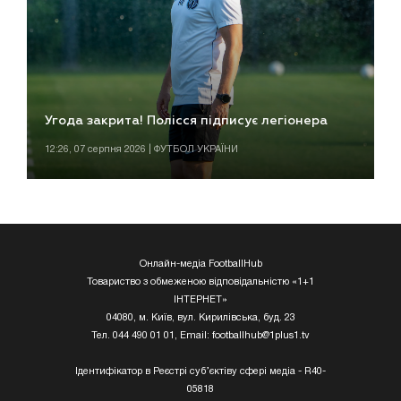
Угода закрита! Полісся підписує легіонера
12:26, 07 серпня 2026 | ФУТБОЛ УКРАЇНИ
Онлайн-медіа FootballHub
Товариство з обмеженою відповідальністю «1+1
ІНТЕРНЕТ»
04080, м. Київ, вул. Кирилівська, буд. 23
Тел. 044 490 01 01, Email:
footballhub@1plus1.tv
Ідентифікатор в Реєстрі суб’єктіву сфері медіа - R40-
05818