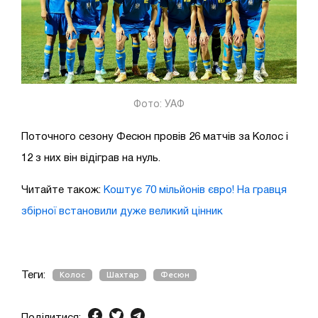
Фото: УАФ
Поточного сезону Фесюн провів 26 матчів за Колос і
12 з них він відіграв на нуль.
Читайте також:
Коштує 70 мільйонів євро! На гравця
збірної встановили дуже великий цінник
Теги:
Колос
Шахтар
Фесюн
Поділитися: