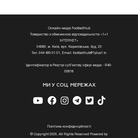
Онлайн-медіа FootballHub
Товариство з обмеженою відповідальністю «1+1
ІНТЕРНЕТ»
04080, м. Київ, вул. Кирилівська, буд. 23
Тел. 044 490 01 01, Email:
footballhub@1plus1.tv
Ідентифікатор в Реєстрі суб’єктіву сфері медіа - R40-
05818
МИ У СОЦ. МЕРЕЖАХ
Полiтика конфiденцiйностi
© Copyright 2026, All Rights Reserved Powered by