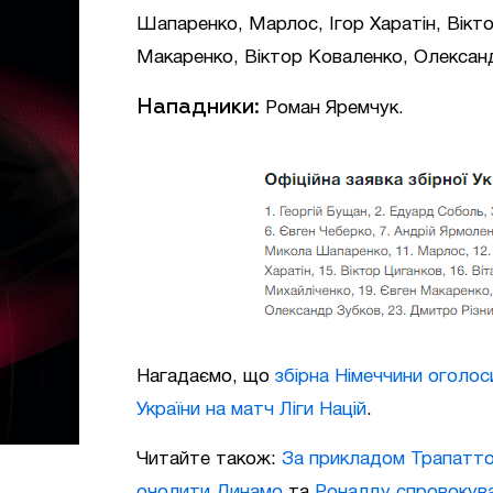
Шапаренко, Марлос, Ігор Харатін, Вік
Макаренко, Віктор Коваленко, Олексан
Нападники:
Роман Яремчук.
Нагадаємо, що
збірна Німеччини оголоси
України на матч Ліги Націй
.
Читайте також:
За прикладом Трапаттон
очолити Динамо
та
Роналду спровокува