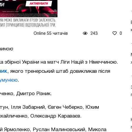
Online 55 читачів
243
0
ччиною
а збірної України на матч Ліги Націй з Німеччиною.
ник
, якого тренерський штаб довикликав після
Румунією
.
енко, Дмитро Різник.
тун, Ілля Забарний, Євген Чеберко, Юхим
ихайличенко, Олександр Караваєв.
ій Ярмоленко, Руслан Малиновський, Микола