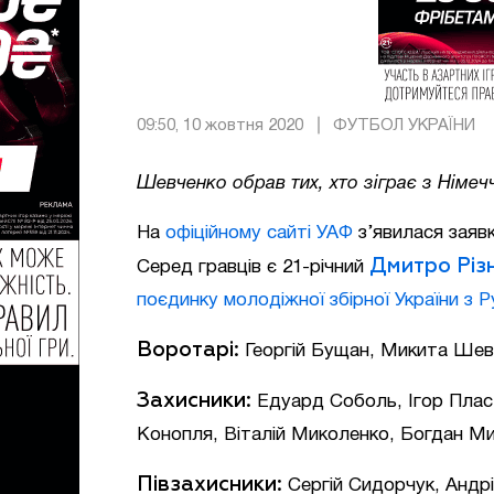
09:50, 10 жовтня 2020
ФУТБОЛ УКРАЇНИ
Шевченко обрав тих, хто зіграє з Німе
На
офіційному сайті УАФ
з’явилася заявк
Дмитро Різ
Серед гравців є 21-річний
поєдинку молодіжної збірної України з 
Воротарі:
Георгій Бущан, Микита Шевч
Захисники:
Едуард Соболь, Ігор Плас
Конопля, Віталій Миколенко, Богдан М
Півзахисники:
Сергій Сидорчук, Андр