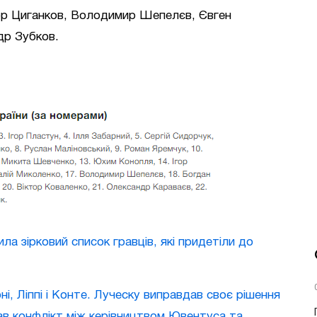
тор Циганков, Володимир Шепелєв, Євген
др Зубков.
ла зірковий список гравців, які придетіли до
і, Ліппі і Конте. Луческу виправдав своє рішення
в конфлікт між керівництвом Ювентуса та