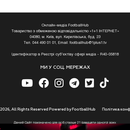
Онлайн-медіа FootballHub
Товариство з обмеженою відповідальністю «1+1 ІНТЕРНЕТ»
04080, м. Київ, вул. Кирилівська, буд. 23
Тел. 044 490 01 01, Email:
footballhub@1plus1.tv
Ідентифікатор в Реєстрі суб’єктіву сфері медіа - R40-05818
МИ У СОЦ. МЕРЕЖАХ
 2026, All Rights Reserved Powered by FootballHub
Полiтика конф
Даний Сайт призначено для осіб старше 21 (двадцяти одного) року.
 до використання https://footballhub.ua, Користувач цим підтверджує, що досяг 21-р