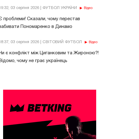
19:32, 03 серпня 2026 | ФУТБОЛ УКРАЇНИ
Відео
Є проблеми! Сказали, чому перестав
забивати Пономаренко в Динамо
18:37, 03 серпня 2026 | СВІТОВИЙ ФУТБОЛ
Відео
Чи є конфлікт між Циганковим та Жироною?!
Відомо, чому не грає українець