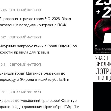
17:05 | СВІТОВИЙ ФУТБОЛ
Барселона втрачає героя ЧС-2026! Зірка
каталонців погодила контракт з ПСЖ
15:01 | СВІТОВИЙ ФУТБОЛ
Моурінью закручує гайки в Реалі! Відомі нові
жорсткі правила для гравців
13:31 | СВІТОВИЙ ФУТБОЛ
Знайшли гроші! Циганков близький до
переходу з Жирони в інший клуб Ла Ліги
12:21 | СВІТОВИЙ ФУТБОЛ
Назріває 50-мільйонний трансфер! Ювентус
працює над підписанням зірки збірної України