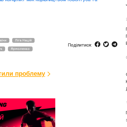
аїни
Ліга Націй
Поділитися:
ук
Ярмоленко
ітили проблему