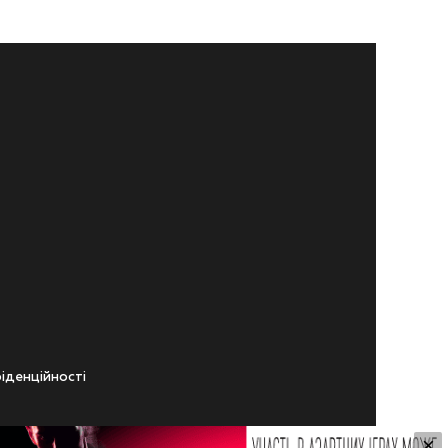
iденцiйностi
×
ічного віку.