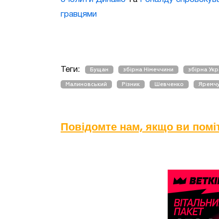
гравцями
Теги:
Бущан
збірна Німеччини
збірна Укр
Малиновський
Різник
Шевченко
Яремч
Повідомте нам, якщо ви пом