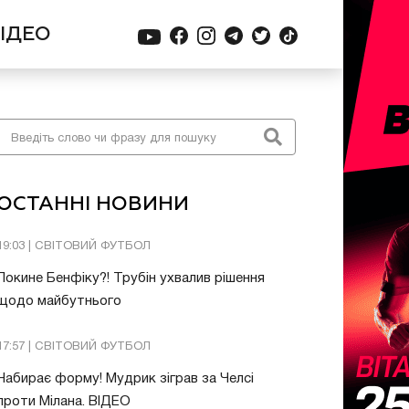
ІДЕО
ОСТАННІ НОВИНИ
19:03 | СВІТОВИЙ ФУТБОЛ
Покине Бенфіку?! Трубін ухвалив рішення
щодо майбутнього
17:57 | СВІТОВИЙ ФУТБОЛ
Набирає форму! Мудрик зіграв за Челсі
проти Мілана. ВІДЕО