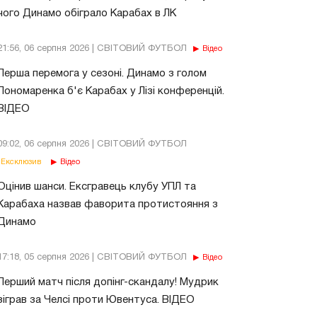
чого Динамо обіграло Карабах в ЛК
21:56, 06 серпня 2026 | СВІТОВИЙ ФУТБОЛ
Відео
Перша перемога у сезоні. Динамо з голом
Пономаренка б'є Карабах у Лізі конференцій.
ВІДЕО
09:02, 06 серпня 2026 | СВІТОВИЙ ФУТБОЛ
Ексклюзив
Відео
Оцінив шанси. Ексгравець клубу УПЛ та
Карабаха назвав фаворита протистояння з
Динамо
17:18, 05 серпня 2026 | СВІТОВИЙ ФУТБОЛ
Відео
Перший матч після допінг-скандалу! Мудрик
зіграв за Челсі проти Ювентуса. ВІДЕО