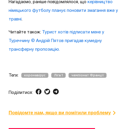
Нагадаємо, раніше повідомлялося, що
керівництво
німецького футболу планує поновити змагання вже у
травні
.
Читайте також:
Турист хотів підписати мене у
Туреччину © Андрій Пятов пригадав кумедну
трансферну пропозицію.
Теги:
коронавірус
Ліга 1
чемпіонат Франції
Поділитися:
Повідомте нам, якщо ви помітили проблему