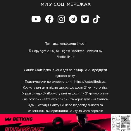
МИ У СОЦ. МЕРЕЖАХ
Полiтика конфiденцiйностi
© Copyright 2026, All Rights Reserved Powered by
FootballHub
Даний Сайт призначено для осіб старше 21 (двадцяти
одного) року.
Приступаючи до використання https://footballhub.ua,
Користувач цим підтверджує, що досяг 21-річного віку.
У разі , якщо Ви (Користувач) не досягли 21-річного віку
- не розпочинайте або припиніть користування Сайтом.
Адміністрація Сайту не несе відповідальності за
законність використання Сайту та його сервісів
Користувачем, який не досяг 21-річного віку.
×
Твори Getty Images, що розміщені на сайті, не можуть