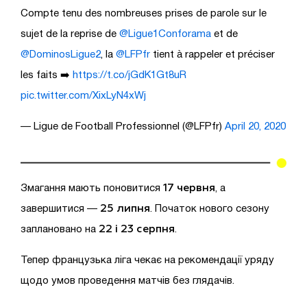
Compte tenu des nombreuses prises de parole sur le
sujet de la reprise de
@Ligue1Conforama
et de
@DominosLigue2
, la
@LFPfr
tient à rappeler et préciser
les faits ➡️
https://t.co/jGdK1Gt8uR
pic.twitter.com/XixLyN4xWj
— Ligue de Football Professionnel (@LFPfr)
April 20, 2020
17 червня
Змагання мають поновитися
, а
25 липня
завершитися —
. Початок нового сезону
22 і 23 серпня
заплановано на
.
Тепер французька ліга чекає на рекомендації уряду
щодо умов проведення матчів без глядачів.