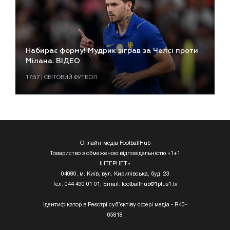
Набирає форму! Мудрик зіграв за Челсі проти
Мілана. ВІДЕО
17:57 | СВІТОВИЙ ФУТБОЛ
Онлайн-медіа FootballHub
Товариство з обмеженою відповідальністю «1+1
ІНТЕРНЕТ»
04080, м. Київ, вул. Кирилівська, буд. 23
Тел. 044 490 01 01, Email:
footballhub@1plus1.tv
Ідентифікатор в Реєстрі суб’єктіву сфері медіа - R40-
05818