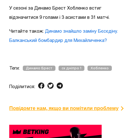
У сезоні за Динамо Брест Хобленко встиг
відзначитися 9 голами і 3 асистами в 31 матчі.
Читайте також:
Динамо знайшло заміну Бєсєдіну.
Балканський бомбардир для Михайличенка?
Теги:
Динамо Брест
ск дніпро 1
Хобленко
Поділитися:
Повідомте нам, якщо ви помітили проблему