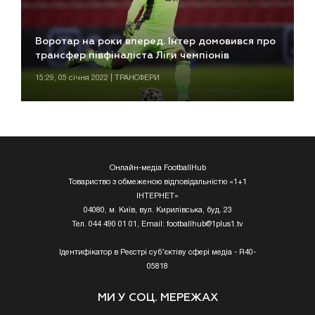
Воротар на роки вперед. Інтер домовився про
трансфер півфіналіста Ліги чемпіонів
15:29, 05 січня 2022 | ТРАНСФЕРИ
Онлайн-медіа FootballHub
Товариство з обмеженою відповідальністю «1+1
ІНТЕРНЕТ»
04080, м. Київ, вул. Кирилівська, буд. 23
Тел. 044 490 01 01, Email:
footballhub@1plus1.tv
Ідентифікатор в Реєстрі суб’єктіву сфері медіа - R40-
05818
МИ У СОЦ. МЕРЕЖАХ