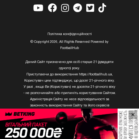
Полiтика конфiденцiйностi
© Copyright 2026, All Rights Reserved Powered by
FootballHub
Даний Сайт призначено для осіб старше 21 (двадцяти
одного) року.
Приступаючи до використання https://footballhub.ua,
Користувач цим підтверджує, що досяг 21-річного віку.
У разі , якщо Ви (Користувач) не досягли 21-річного віку
- не розпочинайте або припиніть користування Сайтом.
Адміністрація Сайту не несе відповідальності за
законність використання Сайту та його сервісів
Користувачем, який не досяг 21-річного віку.
×
Твори Getty Images, що розміщені на сайті, не можуть
бути використані третіми особами без письмового
дозволу ТОВ «ГЛОБАЛ ІМІДЖЕС ЮКРЕЙН.