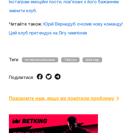
Інстаграм емоційні пости, пов’язані з його бажанням
змінити клуб
.
Читайте також:
Юрій Вернидуб очолив нову команду!
Цей клуб претендує на Лігу чемпіонів
Теги:
Інтернасьйональ
Тайсон
Шахтар
Поділитися:
Повідомте нам, якщо ви помітили проблему