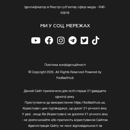
Ідентифікатор в Реєстрі суб’єктіву сфері медіа - R40-
05818
МИ У СОЦ. МЕРЕЖАХ
Полiтика конфiденцiйностi
© Copyright 2026, All Rights Reserved Powered by
FootballHub
Даний Сайт призначено для осіб старше 21 (двадцяти
одного) року.
Приступаючи до використання https://footballhub.ua,
Користувач цим підтверджує, що досяг 21-річного віку.
У разі , якщо Ви (Користувач) не досягли 21-річного віку
- не розпочинайте або припиніть користування Сайтом.
Адміністрація Сайту не несе відповідальності за