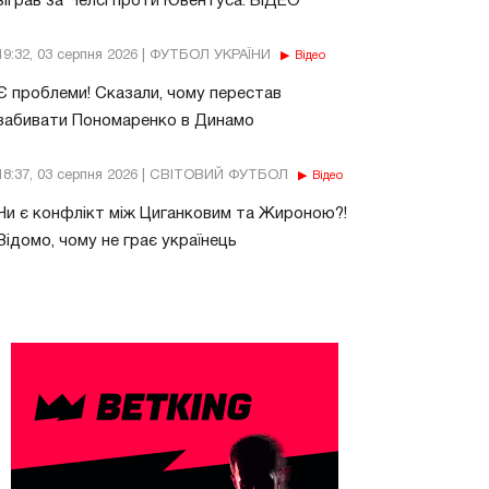
зіграв за Челсі проти Ювентуса. ВІДЕО
19:32, 03 серпня 2026 | ФУТБОЛ УКРАЇНИ
Відео
Є проблеми! Сказали, чому перестав
забивати Пономаренко в Динамо
18:37, 03 серпня 2026 | СВІТОВИЙ ФУТБОЛ
Відео
Чи є конфлікт між Циганковим та Жироною?!
Відомо, чому не грає українець