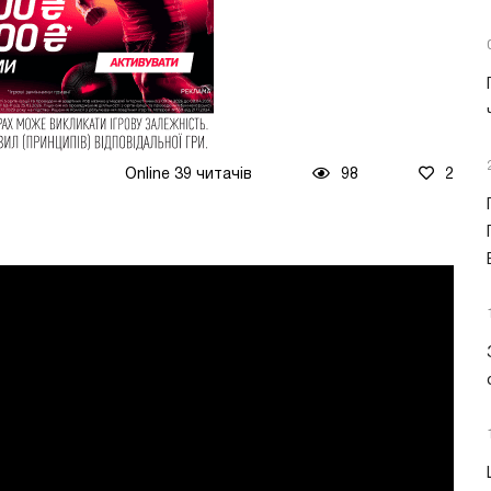
Online 39 читачів
98
2