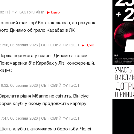
08:11 | ФУТБОЛ УКРАЇНИ
Відео
Головний фактор! Костюк сказав, за рахунок
чого Динамо обіграло Карабах в ЛК
21:56, 06 серпня 2026 | СВІТОВИЙ ФУТБОЛ
Відео
Перша перемога у сезоні. Динамо з голом
Пономаренка б'є Карабах у Лізі конференцій.
ВІДЕО
19:32, 06 серпня 2026 | СВІТОВИЙ ФУТБОЛ
Зарплата рівня Мбаппе не світить. Вінісіус
обрав клуб, у якому продовжить кар’єру
17:47, 06 серпня 2026 | СВІТОВИЙ ФУТБОЛ
Шість клубів включилися в боротьбу. Челсі