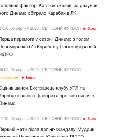
Головний фактор! Костюк сказав, за рахунок
чого Динамо обіграло Карабах в ЛК
21:56, 06 серпня 2026 | СВІТОВИЙ ФУТБОЛ
Відео
Перша перемога у сезоні. Динамо з голом
Пономаренка б'є Карабах у Лізі конференцій.
ВІДЕО
09:02, 06 серпня 2026 | СВІТОВИЙ ФУТБОЛ
Ексклюзив
Відео
Оцінив шанси. Ексгравець клубу УПЛ та
Карабаха назвав фаворита протистояння з
Динамо
17:18, 05 серпня 2026 | СВІТОВИЙ ФУТБОЛ
Відео
Перший матч після допінг-скандалу! Мудрик