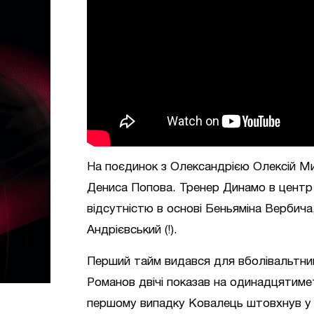
На поєдинок з Олександрією Олексій М
Дениса Попова. Тренер Динамо в центр 
відсутністю в основі Беньяміна Вербича
Андрієвський (!).
Перший тайм видався для вболівальтникі
Романов двічі показав на одинадцятимет
першому випадку Ковалець штовхнув у с