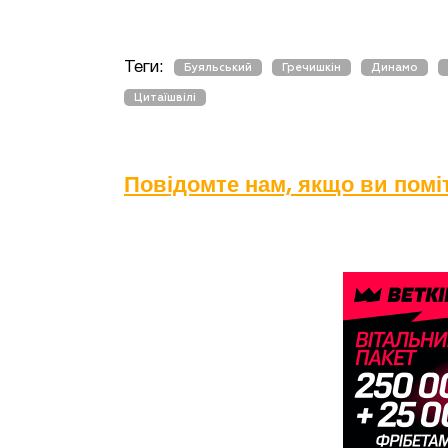
Теги:
Буяльський
Гречишкін
Динамо
Цитаїшвілі
Повідомте нам, якщо ви пом