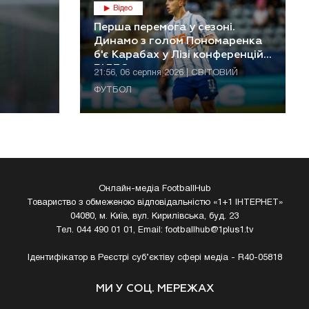
Відео
Перша перемога у сезоні.
Динамо з голом Пономаренка
б'є Карабах у Лізі конференцій.
ВІДЕО
21:56, 06 серпня 2026 | СВІТОВИЙ
ФУТБОЛ
Онлайн-медіа FootballHub
Товариство з обмеженою відповідальністю «1+1 ІНТЕРНЕТ»
04080, м. Київ, вул. Кирилівська, буд. 23
Тел. 044 490 01 01, Email:
footballhub@1plus1.tv
Ідентифікатор в Реєстрі суб’єктіву сфері медіа - R40-05818
МИ У СОЦ. МЕРЕЖАХ