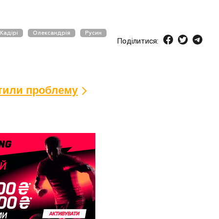
Кадірі
Олександрія
Русин
Поділитися:
ітили проблему