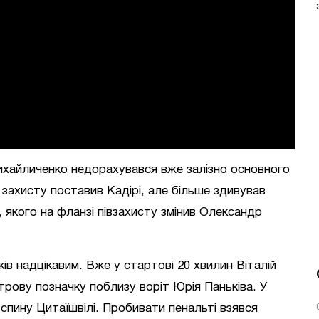
ихайличенко недорахувався вже залізно основного
захисту поставив Кадірі, але більше здивував
, якого на фланзі півзахисту змінив Олександр
в надцікавим. Вже у стартові 20 хвилин Віталій
рову позначку поблизу воріт Юрія Паньківа. У
пину Цитаїшвілі. Пробивати пенальті взявся