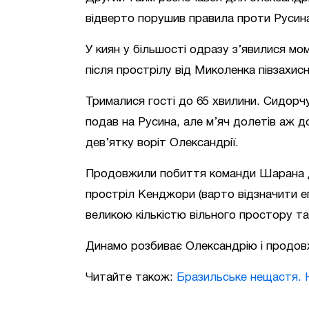
відверто порушив правила проти Русина
У киян у більшості одразу з’явилися мо
після прострілу від Миколенка півзахисн
Трималися гості до 65 хвилини. Сидорч
подав на Русина, але м’яч долетів аж 
дев’ятку воріт Олександрії.
Продовжили побиття команди Шарана Де
простріл Кенджори (варто відзначити е
великою кількістю вільного простору та
Динамо розбиває Олександрію і продов
Читайте також:
Бразильське нещастя. 