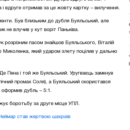
 і вдруге отримав за це жовту картку – вилучення.
менти. Був близьким до дубля Буяльський, але
ик не влучив у кут воріт Паньківа.
ук розрізним пасом знайшов Буяльського, Віталій
до Миколенка, який ударом злету поцілив у дальню
 Пена і той же Буяльський. Уругваєць замкнув
пічний промах Соля), а Буяльський скористався
 оформив дубль – 5:1.
жує боротьбу за друге місце УПЛ.
Неймар став жертвою шахраїв