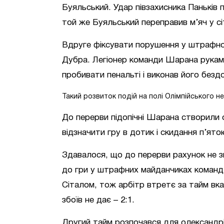
Буяльський. Удар півзахисника Паньків 
той же Буяльський переправив м’яч у сіт
Вдруге фіксувати порушення у штрафно
Дубра. Легіонер команди Шарана рукам
пробивати пенальті і виконав його бездо
Такий розвиток подій на полі Олімпійського н
До перерви підопічні Шарана створили о
відзначити гру в дотик і скидання п’ят
Здавалося, що до перерви рахунок не з
до гри у штрафних майданчиках команд. 
Сіталом, тож арбітр втретє за тайм вка
збоїв не дає – 2:1.
Другий тайм розпочався для олександрі