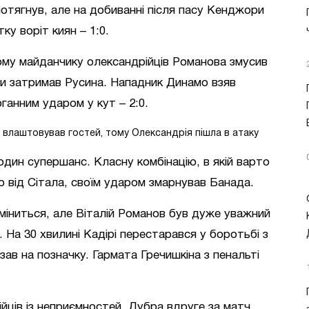
потягнув, але на добиванні після пасу Кенджори
ку воріт киян – 1:0.
му майданчику олександрійців Романова змусив
и затримав Русина. Нападник Динамо взяв
ганним ударом у кут – 2:0.
е влаштовував гостей, тому Олександрія пішла в атаку
дин супершанс. Класну комбінацію, в якій варто
ою від Сітала, своїм ударом змарнував Банада.
міниться, але Віталій Романов був дуже уважний
На 30 хвилині Кадірі перестарався у боротьбі з
зав на позначку. Гармата Гречишкіна з пенальті
йців із неприємностей. Дубра вдруге за матч