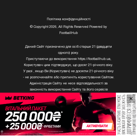
Полiтика конфiденцiйностi
© Copyright 2026, All Rights Reserved Powered by
FootballHub
Даний Сайт призначено для осіб старше 21 (двадцяти
одного) року.
Приступаючи до використання https://footballhub.ua,
Користувач цим підтверджує, що досяг 21-річного віку.
У разі , якщо Ви (Користувач) не досягли 21-річного віку
- не розпочинайте або припиніть користування Сайтом.
Адміністрація Сайту не несе відповідальності за
законність використання Сайту та його сервісів
Користувачем, який не досяг 21-річного віку.
×
Твори Getty Images, що розміщені на сайті, не можуть
бути використані третіми особами без письмового
дозволу ТОВ «ГЛОБАЛ ІМІДЖЕС ЮКРЕЙН.