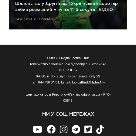
Шаленство у Другій лізі! Український воротар
забив розкішний мʼяч на 11-й секунді. ВІДЕО
14:49 | ФУТБОЛ УКРАЇНИ
Онлайн-медіа FootballHub
Товариство з обмеженою відповідальністю «1+1
ІНТЕРНЕТ»
04080, м. Київ, вул. Кирилівська, буд. 23
Тел. 044 490 01 01, Email:
footballhub@1plus1.tv
Ідентифікатор в Реєстрі суб’єктіву сфері медіа - R40-
05818
МИ У СОЦ. МЕРЕЖАХ