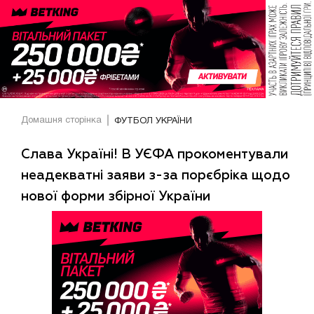
Домашня сторінка
ФУТБОЛ УКРАЇНИ
Слава Україні! В УЄФА прокоментували
неадекватні заяви з-за порєбріка щодо
нової форми збірної України