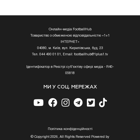
Онлайн-медіа FootballHub
Товариство з обмеженою відповідальністю «1+1
ІНТЕРНЕТ»
04080, м. Київ, вул. Кирилівська, буд. 23
Тел. 044 490 01 01, Email:
footballhub@1plus1.tv
Ідентифікатор в Реєстрі суб’єктіву сфері медіа - R40-
05818
МИ У СОЦ. МЕРЕЖАХ
Полiтика конфiденцiйностi
© Copyright 2026, All Rights Reserved Powered by