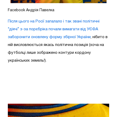
Facebook Андрія Павелка
Після цього на Росії запалало і так звані політичні
“діячі” з-за порєбріка почали вимагати від УЄФА
заборонити оновлену форму збірної України
, нібито в
ній висловлюється якась політична позиція (хоча на
футболці лише зображено контури кордону
українських земель!).