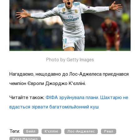
Photo by Getty Images
Нагадаємо, нещодавно до Лос-Аджелеса приєднався
чемпіон Європи Джорджо К'єлліні.
Читайте також:
ФІФА зруйнувала плани. Шахтарю не
вдасться зірвати багатомільйонний куш
Теги:
Бейл
К'єлліні
Лос-Анджелес
Реал
Реал Мадрид