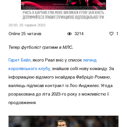
20:50, 25 червня 2022
Online 25 читачів
3214
1
Тепер футболіст гратиме в МЛС.
Гарет Бейл
, якого Реал вніс у список
легенд
королівського клубу
, знайшов собі нову команду. За
інформацією відомого інсайдера
Фабріціо Романо
,
валлієць підписав контракт із Лос-Анджелес. Угода
розрахована до літа 2023-го року з можливістю її
продовження.