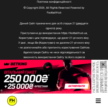
Полiтика конфiденцiйностi
© Copyright 2026, All Rights Reserved Powered by
FootballHub
Даний Сайт призначено для осіб старше 21 (двадцяти
одного) року.
Приступаючи до використання https://footballhub.ua,
Користувач цим підтверджує, що досяг 21-річного віку.
У разі , якщо Ви (Користувач) не досягли 21-річного віку
- не розпочинайте або припиніть користування Сайтом.
Адміністрація Сайту не несе відповідальності за
законність використання Сайту та його сервісів
Користувачем, який не досяг 21-річного віку.
×
Твори Getty Images, що розміщені на сайті, не можуть
бути використані третіми особами без письмового
дозволу ТОВ «ГЛОБАЛ ІМІДЖЕС ЮКРЕЙН.