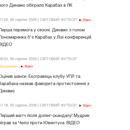
чого Динамо обіграло Карабах в ЛК
21:56, 06 серпня 2026 | СВІТОВИЙ ФУТБОЛ
Відео
Перша перемога у сезоні. Динамо з голом
Пономаренка б'є Карабах у Лізі конференцій.
ВІДЕО
09:02, 06 серпня 2026 | СВІТОВИЙ ФУТБОЛ
Ексклюзив
Відео
Оцінив шанси. Ексгравець клубу УПЛ та
Карабаха назвав фаворита протистояння з
Динамо
17:18, 05 серпня 2026 | СВІТОВИЙ ФУТБОЛ
Відео
Перший матч після допінг-скандалу! Мудрик
зіграв за Челсі проти Ювентуса. ВІДЕО