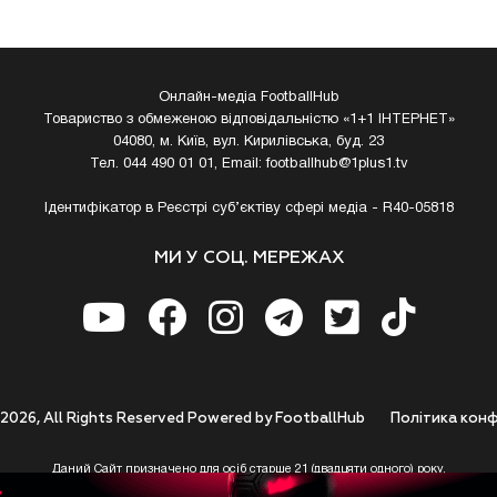
Онлайн-медіа FootballHub
Товариство з обмеженою відповідальністю «1+1 ІНТЕРНЕТ»
04080, м. Київ, вул. Кирилівська, буд. 23
Тел. 044 490 01 01, Email:
footballhub@1plus1.tv
Ідентифікатор в Реєстрі суб’єктіву сфері медіа - R40-05818
МИ У СОЦ. МЕРЕЖАХ
 2026, All Rights Reserved Powered by FootballHub
Полiтика конф
Даний Сайт призначено для осіб старше 21 (двадцяти одного) року.
 до використання https://footballhub.ua, Користувач цим підтверджує, що досяг 21-р