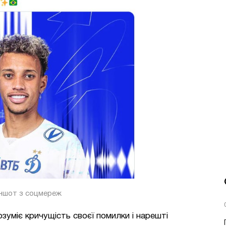
іншот з соцмереж
зуміє кричущість своєї помилки і нарешті