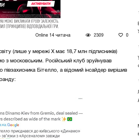
Online 14 читача
2309
0
іту (лише у мережі X має 18,7 млн підписників)
мо з московським. Російський клуб зруйнував
о півзахисника Бітелло, а відомий інсайдер вирішив
ранду: