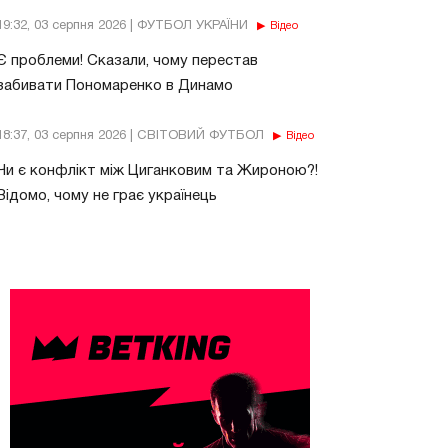
19:32, 03 серпня 2026 | ФУТБОЛ УКРАЇНИ
Відео
Є проблеми! Сказали, чому перестав
забивати Пономаренко в Динамо
18:37, 03 серпня 2026 | СВІТОВИЙ ФУТБОЛ
Відео
Чи є конфлікт між Циганковим та Жироною?!
Відомо, чому не грає українець