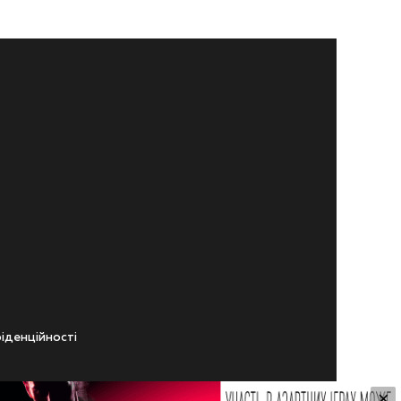
iденцiйностi
×
ічного віку.