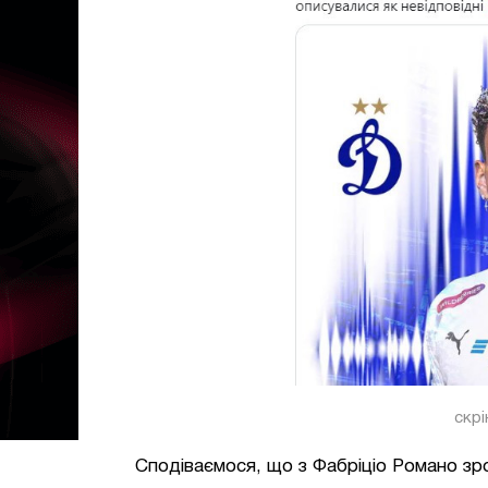
скр
Сподіваємося, що з Фабріціо Романо зро