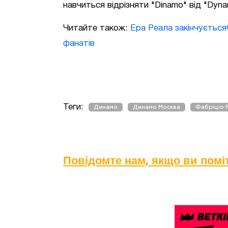
навчиться відрізняти "Dinamo" від "Dyna
Читайте також:
Ера Реала закінчується
фанатів
Теги:
Динамо
Динамо Москва
Фабріціо 
Повідомте нам, якщо ви пом