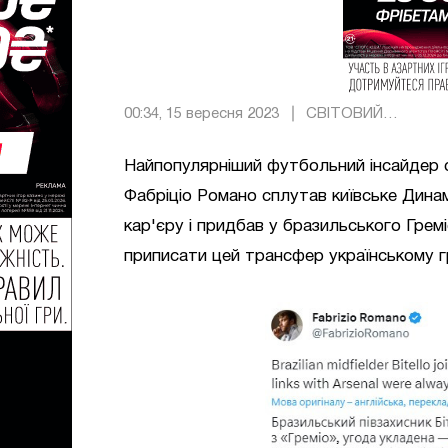
00:34, 15 вересня 2023
СВІТОВИЙ
ФУТБОЛ
Найпопулярніший футбольний інсайдер св
Фабріціо Романо сплутав київське Дина
кар'єру і придбав у бразильського Гремі
приписати цей трансфер українському г