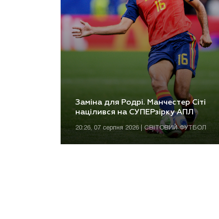
Заміна для Родрі. Манчестер Сіті
націлився на СУПЕРзірку АПЛ
20:26, 07 серпня 2026 | СВІТОВИЙ ФУТБОЛ