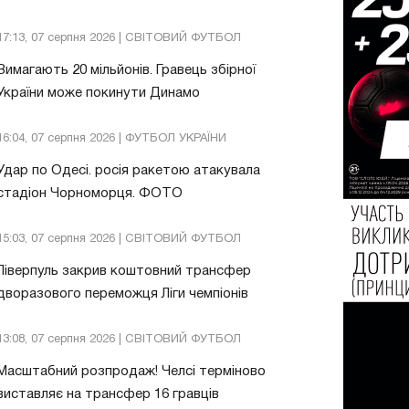
17:13, 07 серпня 2026 | СВІТОВИЙ ФУТБОЛ
Вимагають 20 мільйонів. Гравець збірної
України може покинути Динамо
16:04, 07 серпня 2026 | ФУТБОЛ УКРАЇНИ
Удар по Одесі. росія ракетою атакувала
стадіон Чорноморця. ФОТО
15:03, 07 серпня 2026 | СВІТОВИЙ ФУТБОЛ
Ліверпуль закрив коштовний трансфер
дворазового переможця Ліги чемпіонів
13:08, 07 серпня 2026 | СВІТОВИЙ ФУТБОЛ
Масштабний розпродаж! Челсі терміново
виставляє на трансфер 16 гравців