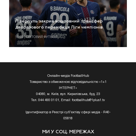
Ліверпуль закрив коштовний трансфер
дворазового переможця Ліги чемпіонів
15:03 | СВІТОВИЙ ФУТБОЛ
Онлайн-медіа FootballHub
Товариство з обмеженою відповідальністю «1+1
ІНТЕРНЕТ»
04080, м. Київ, вул. Кирилівська, буд. 23
Тел. 044 490 01 01, Email:
footballhub@1plus1.tv
Ідентифікатор в Реєстрі суб’єктіву сфері медіа - R40-
05818
МИ У СОЦ. МЕРЕЖАХ