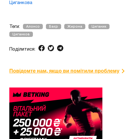
Циганкова
Теги:
Алонсо
Баєр
Жирона
Циганик
Циганков
Поділитися:
Повідомте нам, якщо ви помітили проблему