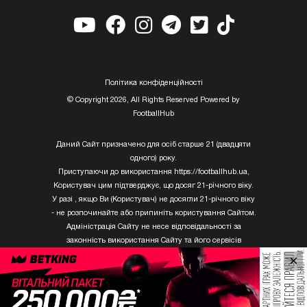
Полiтика конфiденцiйностi
© Copyright 2026, All Rights Reserved Powered by
FootballHub
Даний Сайт призначено для осіб старше 21 (двадцяти
одного) року.
Приступаючи до використання https://footballhub.ua,
Користувач цим підтверджує, що досяг 21-річного віку.
У разі , якщо Ви (Користувач) не досягли 21-річного віку
- не розпочинайте або припиніть користування Сайтом.
Адміністрація Сайту не несе відповідальності за
законність використання Сайту та його сервісів
Користувачем, який не досяг 21-річного віку.
×
Твори Getty Images, що розміщені на сайті, не можуть
бути використані третіми особами без письмового