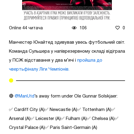
Online 44 читача
106
0
Манчестер Юнайтед здивував увесь футбольний світ.
Команда Сульшера у напіврезервному складі відіграла
у ПСЖ відставання у два м’ячі і
пройшла до
чвертьфіналу Ліги Чемпіонів.
🔴
@ManUtd
’s away form under Ole Gunnar Solskjaer:
✅ Cardiff City (A)✅ Newcastle (A)✅ Tottenham (A)✅
Arsenal (A)✅ Leicester (A)✅ Fulham (A)✅ Chelsea (A)✅
Crystal Palace (A)✅ Paris Saint-Germain (A)