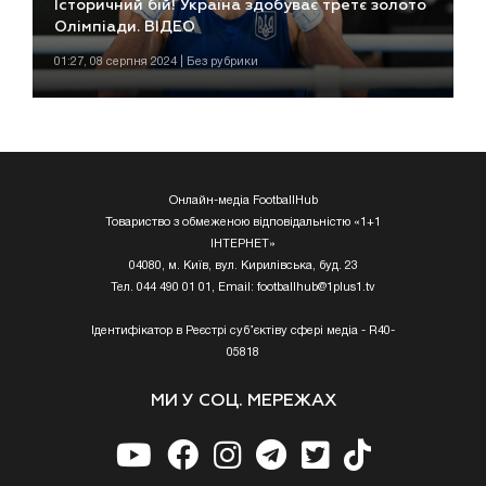
Історичний бій! Україна здобуває третє золото
Олімпіади. ВІДЕО
01:27, 08 серпня 2024 | Без рубрики
Онлайн-медіа FootballHub
Товариство з обмеженою відповідальністю «1+1
ІНТЕРНЕТ»
04080, м. Київ, вул. Кирилівська, буд. 23
Тел. 044 490 01 01, Email:
footballhub@1plus1.tv
Ідентифікатор в Реєстрі суб’єктіву сфері медіа - R40-
05818
МИ У СОЦ. МЕРЕЖАХ