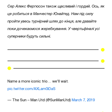
Сер Алекс Фергюсон також щасливий і гордий. Ось, як
це робиться в Манчестер Юнайтед. Нам під силу
пройти увесь турнірний шлях до кінця, але давайте
поки дочекаємося жеребкування. У чвертьфіналі усі
суперники будуть сильні.
Name a more iconic trio… we'll wait.
pic.twitter.com/AXLam0iDaS
— The Sun – Man Utd (@SunManUtd)
March 7, 2019