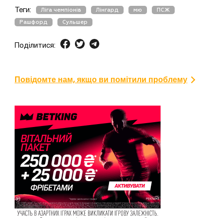
Теги:
Ліга чемпіонів
Лінгард
мю
ПСЖ
Рашфорд
Сульшер
Поділитися:
Повідомте нам, якщо ви помітили проблему