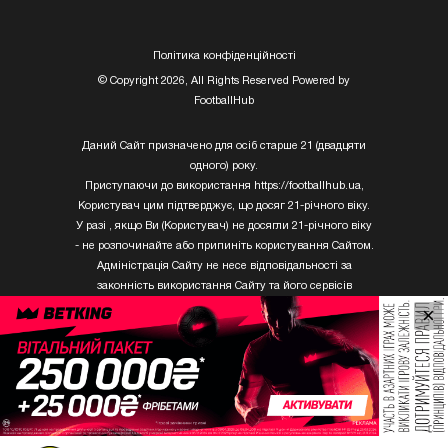
Полiтика конфiденцiйностi
© Copyright 2026, All Rights Reserved Powered by
FootballHub
Даний Сайт призначено для осіб старше 21 (двадцяти
одного) року.
Приступаючи до використання https://footballhub.ua,
Користувач цим підтверджує, що досяг 21-річного віку.
У разі , якщо Ви (Користувач) не досягли 21-річного віку
- не розпочинайте або припиніть користування Сайтом.
Адміністрація Сайту не несе відповідальності за
законність використання Сайту та його сервісів
Користувачем, який не досяг 21-річного віку.
×
Твори Getty Images, що розміщені на сайті, не можуть
бути використані третіми особами без письмового
дозволу ТОВ «ГЛОБАЛ ІМІДЖЕС ЮКРЕЙН.