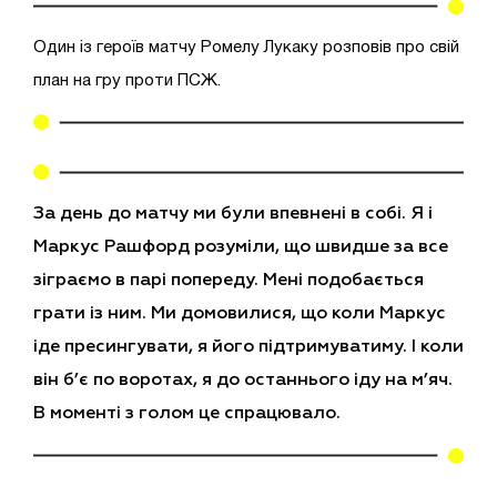
Один із героїв матчу Ромелу Лукаку розповів про свій
план на гру проти ПСЖ.
За день до матчу ми були впевнені в собі. Я і
Маркус Рашфорд розуміли, що швидше за все
зіграємо в парі попереду. Мені подобається
грати із ним. Ми домовилися, що коли Маркус
іде пресингувати, я його підтримуватиму. І коли
він б’є по воротах, я до останнього іду на м’яч.
В моменті з голом це спрацювало.