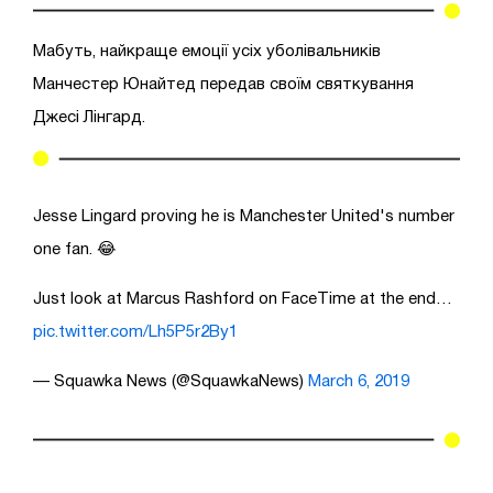
Мабуть, найкраще емоції усіх уболівальників
Манчестер Юнайтед передав своїм святкування
Джесі Лінгард.
Jesse Lingard proving he is Manchester United's number
one fan. 😂
Just look at Marcus Rashford on FaceTime at the end…
pic.twitter.com/Lh5P5r2By1
— Squawka News (@SquawkaNews)
March 6, 2019