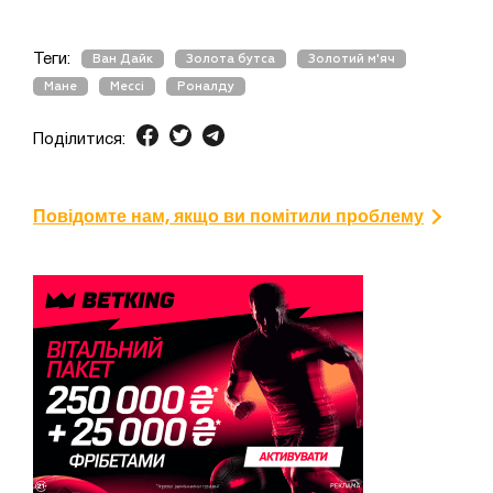
Теги:
Ван Дайк
Золота бутса
Золотий м'яч
Мане
Мессі
Роналду
Поділитися:
Повідомте нам, якщо ви помітили проблему