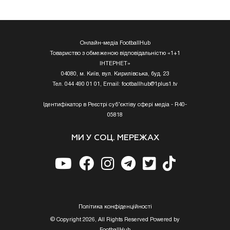
Онлайн-медіа FootballHub
Товариство з обмеженою відповідальністю «1+1
ІНТЕРНЕТ»
04080, м. Київ, вул. Кирилівська, буд. 23
Тел. 044 490 01 01, Email:
footballhub@1plus1.tv
Ідентифікатор в Реєстрі суб’єктіву сфері медіа - R40-
05818
МИ У СОЦ. МЕРЕЖАХ
Полiтика конфiденцiйностi
© Copyright 2026, All Rights Reserved Powered by