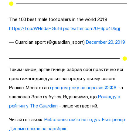
The 100 best male footballers in the world 2019
https://t.co/WHndaPGut6
pic.twitter.com/0P6po4D5gj
— Guardian sport (@guardian_sport)
December 20, 2019
Таким чином, аргентинець забрав собі практично всі
престижні індивідуальні нагороди у цьому сезоні.
Раніше, Мессі став
гравцем року за версією ФІФА
та
завоював Золоту бутсу. Відзначимо, що
Роналду в
рейтингу The Guardian
– лише четвертий.
Читайте також:
Риболовля сім’ю не годує. Екстренер
Динамо поїхав за парєбрік