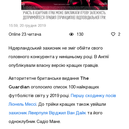
15:59, 20 грудня 2019
Online 23 читача
130
2
Нідерландський захисник не зміг обійти свого
головного конкурента у нинішньому році. В Англії
опублікували власну версію кращих гравців.
The
Авторитетне британське видання
Guardian
оголосило список 100 найкращих
футболістів світу у 2019 році.
Першу сходинку посів
Ліонель Мессі
. До трійки кращих також увійшли
захисник Ліверпуля Вірджил Ван Дайк
та його
одноклубник Садіо Мане.