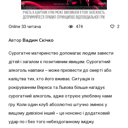
Online 33 читача
474
2
Вадим Скічко
Автор
Сурогатне материнство допомагає людям завести
дітей і загалом є позитивним явищем. Сурогатний
алкоголь навпаки – може призвести до смерті або
каліцтва тих, хто його вживає. Ситуація із
рокіруванням Вереса та Львова більше нагадує
сурогатний алкоголь, адже отруює улюблену нами
гру. Коли один клуб абсолютно штучно змінює у
вищому дивізіоні інший – це нонсенс і додатковий
удар по і без того небездоганному іміджу