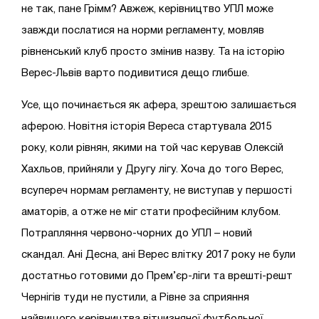
не так, пане Грімм? Авжеж, керівництво УПЛ може
завжди послатися на норми регламенту, мовляв
рівненський клуб просто змінив назву. Та на історію
Верес-Львів варто подивитися дещо глибше.
Усе, що починається як афера, зрештою залишається
аферою. Новітня історія Вереса стартувала 2015
року, коли рівнян, якими на той час керував Олексій
Хахльов, прийняли у Другу лігу. Хоча до того Верес,
всупереч нормам регламенту, не виступав у першості
аматорів, а отже не міг стати професійним клубом.
Потрапляння червоно-чорних до УПЛ – новий
скандал. Ані Десна, ані Верес влітку 2017 року не були
достатньо готовими до Прем’єр-ліги та врешті-решт
Чернігів туди не пустили, а Рівне за сприяння
найвищого керівництва вітчизняної футбольної