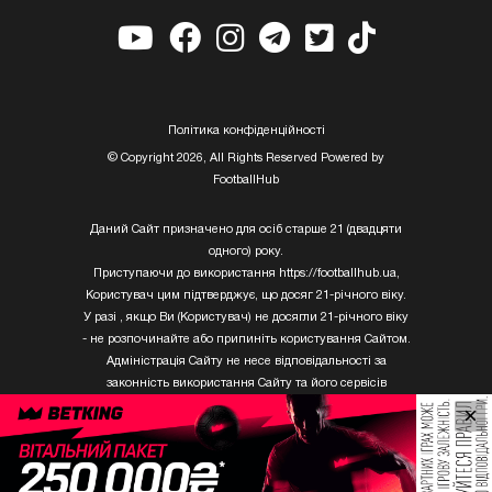
Полiтика конфiденцiйностi
© Copyright 2026, All Rights Reserved Powered by
FootballHub
Даний Сайт призначено для осіб старше 21 (двадцяти
одного) року.
Приступаючи до використання https://footballhub.ua,
Користувач цим підтверджує, що досяг 21-річного віку.
У разі , якщо Ви (Користувач) не досягли 21-річного віку
- не розпочинайте або припиніть користування Сайтом.
Адміністрація Сайту не несе відповідальності за
законність використання Сайту та його сервісів
Користувачем, який не досяг 21-річного віку.
×
Твори Getty Images, що розміщені на сайті, не можуть
бути використані третіми особами без письмового