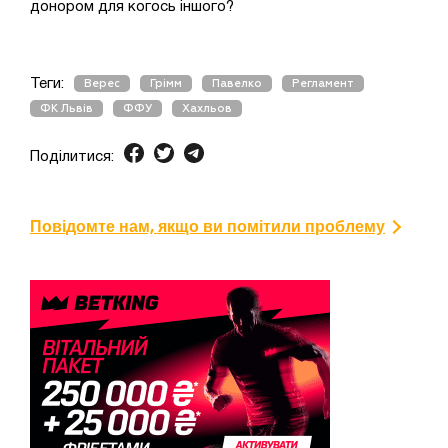
донором для когось іншого?
Теги:
Верес
Грімм
Павелко
Регламент
ФК Львів
ФФУ
Хахльов
Поділитися:
Повідомте нам, якщо ви помітили проблему