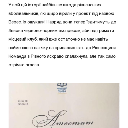
У всій цій історії найбільше шкода рівненських
вболівальників, які щиро вірили у проект під назвою
Верес. Їх ошукали! Навряд вони тепер їздитимуть до
Львова червоно-чорним експресом, аби підтримати
місцевий клуб, який вже остаточно не має навіть
найменшого натяку на приналежність до Рівненщини.
Команда з Рівного яскраво спалахнула, але так само
стрімко згасла.