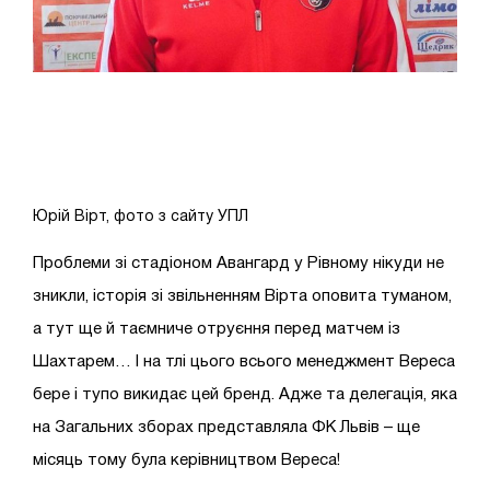
Юрій Вірт, фото з сайту УПЛ
Проблеми зі стадіоном Авангард у Рівному нікуди не
зникли, історія зі звільненням Вірта оповита туманом,
а тут ще й таємниче отруєння перед матчем із
Шахтарем… І на тлі цього всього менеджмент Вереса
бере і тупо викидає цей бренд. Адже та делегація, яка
на Загальних зборах представляла ФК Львів – ще
місяць тому була керівництвом Вереса!