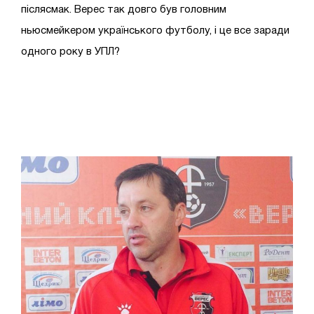
післясмак. Верес так довго був головним
ньюсмейкером українського футболу, і це все заради
одного року в УПЛ?