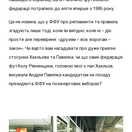
федерації потрапило до еліти вперше з 1995 року.
Це не новина, що у ФФУ про регламенти та правила
згадують лише тоді, коли їм вигідно, коли ні – діє
просте але перевірене: «друзям – все, ворогам –
закон». Чи варто вам нагадувати про дуже приязні
стосунки Хахльова та Павелка, чи що саме федерація
футболу Рівненщини, головою якої є пан Хахльов,
висувала Андрія Павелка кандидатом на посаду
президента ФФУ на позачергових виборах?