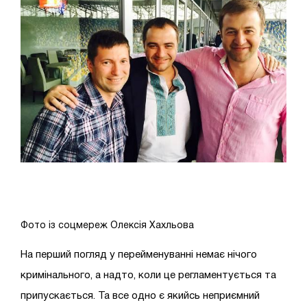
Фото із соцмереж Олексія Хахльова
На перший погляд у перейменуванні немає нічого
кримінального, а надто, коли це регламентується та
припускається. Та все одно є якийсь неприємний