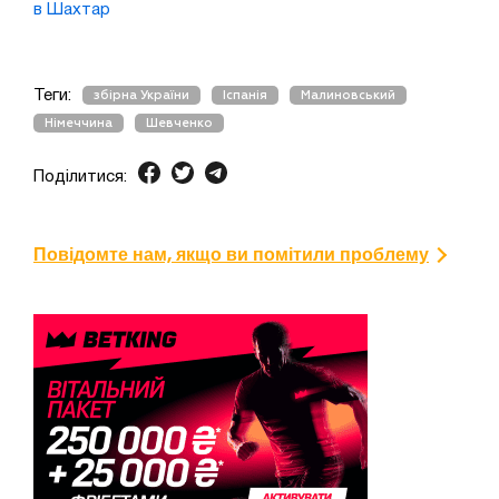
в Шахтар
Теги:
збірна України
Іспанія
Малиновський
Німеччина
Шевченко
Поділитися:
Повідомте нам, якщо ви помітили проблему