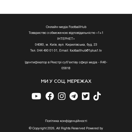
Онлайн-медіа FootballHub
Товариство з обмеженою відповідальністю «1+1
ІНТЕРНЕТ»
04080, м. Київ, вул. Кирилівська, буд. 23
Тел. 044 490 01 01, Email:
footballhub@1plus1.tv
Ідентифікатор в Реєстрі суб’єктіву сфері медіа - R40-
05818
МИ У СОЦ. МЕРЕЖАХ
Полiтика конфiденцiйностi
© Copyright 2026, All Rights Reserved Powered by