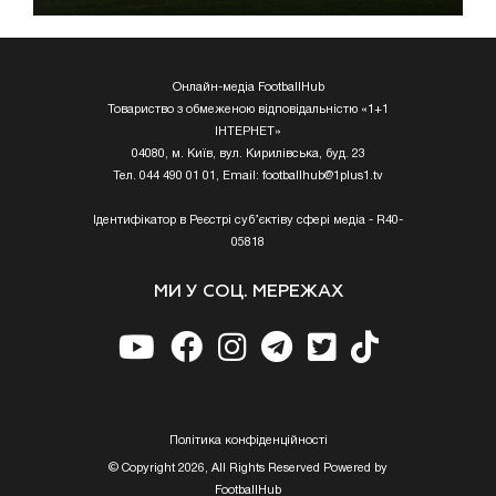
Онлайн-медіа FootballHub
Товариство з обмеженою відповідальністю «1+1
ІНТЕРНЕТ»
04080, м. Київ, вул. Кирилівська, буд. 23
Тел. 044 490 01 01, Email:
footballhub@1plus1.tv
Ідентифікатор в Реєстрі суб’єктіву сфері медіа - R40-
05818
МИ У СОЦ. МЕРЕЖАХ
Полiтика конфiденцiйностi
© Copyright 2026, All Rights Reserved Powered by
FootballHub