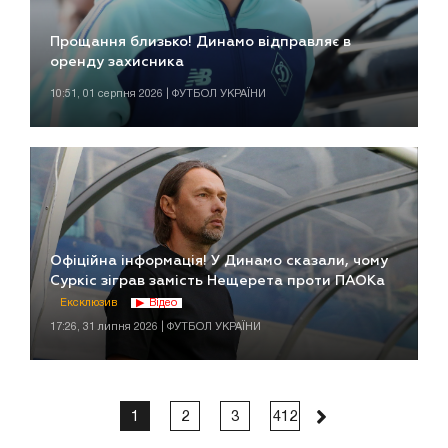
Прощання близько! Динамо відправляє в
оренду захисника
10:51, 01 серпня 2026 | ФУТБОЛ УКРАЇНИ
Офіційна інформація! У Динамо сказали, чому
Суркіс зіграв замість Нещерета проти ПАОКа
Ексклюзив
Відео
17:26, 31 липня 2026 | ФУТБОЛ УКРАЇНИ
1
2
3
412