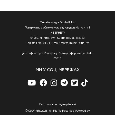
Онлайн-медіа FootballHub
Товариство з обмеженою відповідальністю «1+1
ІНТЕРНЕТ»
04080, м. Київ, вул. Кирилівська, буд. 23
Тел. 044 490 01 01, Email:
footballhub@1plus1.tv
Ідентифікатор в Реєстрі суб’єктіву сфері медіа - R40-
05818
МИ У СОЦ. МЕРЕЖАХ
Полiтика конфiденцiйностi
© Copyright 2026, All Rights Reserved Powered by