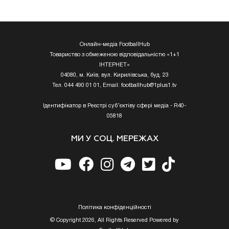
Онлайн-медіа FootballHub
Товариство з обмеженою відповідальністю «1+1
ІНТЕРНЕТ»
04080, м. Київ, вул. Кирилівська, буд. 23
Тел. 044 490 01 01, Email:
footballhub@1plus1.tv
Ідентифікатор в Реєстрі суб’єктіву сфері медіа - R40-
05818
МИ У СОЦ. МЕРЕЖАХ
Полiтика конфiденцiйностi
© Copyright 2026, All Rights Reserved Powered by