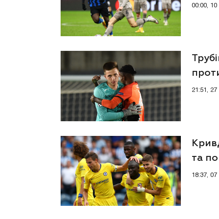
Євро
00:00, 1
Трубі
проти
21:51, 2
Кривд
та по
18:37, 0