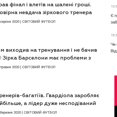
ав фінал і влетів на шалені гроші.
19:
овірна невдача зіркового тренера
Є п
4 серпня 2020 | СВІТОВИЙ ФУТБОЛ
за
18:
Чи 
м виходив на тренування і не бачив
Від
© Зірка Барселони має проблеми з
голем
6 травня 2020 | СВІТОВИЙ ФУТБОЛ
ренерів-багатіїв. Гвардіола заробляє
йбільше, а лідер дуже несподіваний
4 березня 2020 | СВІТОВИЙ ФУТБОЛ