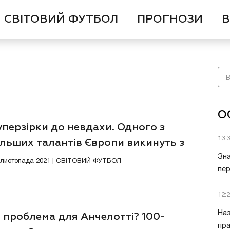
СВІТОВИЙ ФУТБОЛ
ПРОГНОЗИ
В
О
уперзірки до невдахи. Одного з
13:
ільших талантів Європи викинуть з
нди
Зна
6 листопада 2021 | СВІТОВИЙ ФУТБОЛ
пер
12:
Наз
 проблема для Анчелотті? 100-
пра