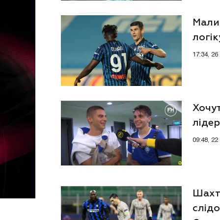
Мали
логік
17:34, 2
Хочут
ліде
09:48, 2
Шахта
слідо