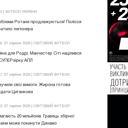
53 | ФУТБОЛ УКРАЇНИ
облеми Ротаня продовжуються! Полісся
атило легіонера
26, 07 серпня 2026 | СВІТОВИЙ ФУТБОЛ
іна для Родрі. Манчестер Сіті націлився
 СУПЕРзірку АПЛ
57, 07 серпня 2026 | СВІТОВИЙ ФУТБОЛ
учили свої вимоги. Жирона готова
одати Циганкова
13, 07 серпня 2026 | СВІТОВИЙ ФУТБОЛ
агають 20 мільйонів. Гравець збірної
аїни може покинути Динамо