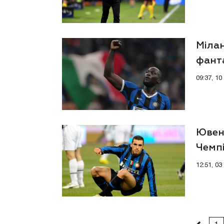
Мілан
фант
09:37, 1
Ювент
Чемпі
12:51, 0