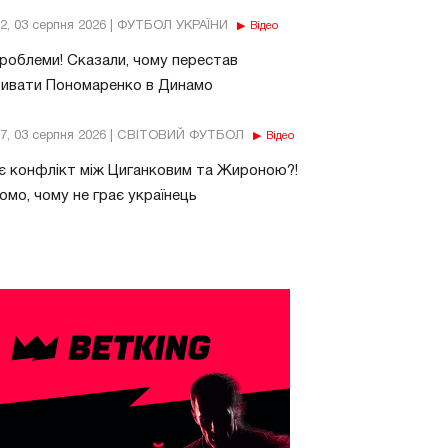
32, 03 серпня 2026 | ФУТБОЛ УКРАЇНИ
Відео
роблеми! Сказали, чому перестав
бивати Пономаренко в Динамо
37, 03 серпня 2026 | СВІТОВИЙ ФУТБОЛ
Відео
є конфлікт між Циганковим та Жироною?!
омо, чому не грає українець