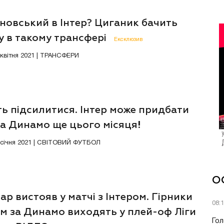
новський в Інтер? Циганик бачить
у в такому трансфері
Ексклюзив
6 квітня 2021 | ТРАНСФЕРИ
ь підсилитися. Інтер може придбати
ра Динамо ще цього місяця!
2 січня 2021 | СВІТОВИЙ ФУТБОЛ
О
р вистояв у матчі з Інтером. Гірники
08:
м за Динамо виходять у плей-оф Ліги
Гол