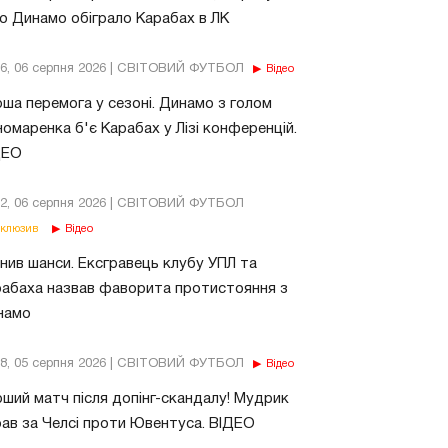
о Динамо обіграло Карабах в ЛК
56, 06 серпня 2026 | СВІТОВИЙ ФУТБОЛ
Відео
ша перемога у сезоні. Динамо з голом
омаренка б'є Карабах у Лізі конференцій.
ДЕО
02, 06 серпня 2026 | СВІТОВИЙ ФУТБОЛ
клюзив
Відео
нив шанси. Ексгравець клубу УПЛ та
абаха назвав фаворита протистояння з
намо
18, 05 серпня 2026 | СВІТОВИЙ ФУТБОЛ
Відео
ший матч після допінг-скандалу! Мудрик
рав за Челсі проти Ювентуса. ВІДЕО