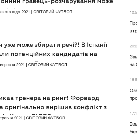
йонний гравець-розчарування може
ті піти
1 листопада 2021 | СВІТОВИЙ ФУТБОЛ
10:
Пр
втр
 уже може збирати речі?! В Іспанії
20:
али потенційних кандидатів на
Зам
ду тренера Барселони
на
1 вересня 2021 | СВІТОВИЙ ФУТБОЛ
18:
Озв
икав тренера на ринг! Форвард
пр
а оригінально вирішив конфлікт з
17:
ніо Конте. ВІДЕО
5 травня 2021 | СВІТОВИЙ ФУТБОЛ
Вим
Укр