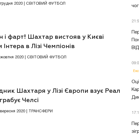
пи. ВІДЕО
0 грудня 2020 | СВІТОВИЙ ФУТБОЛ
чог
21:
Пер
н і фарт! Шахтар вистояв у Києві
Пон
 Інтера в Лізі Чемпіонів
ВІ
7 жовтня 2020 | СВІТОВИЙ ФУТБОЛ
09:
Екс
Оці
Кар
ник Шахтаря у Лізі Європи взує Реал
Ди
грабує Челсі
7 вересня 2020 | ТРАНСФЕРИ
17:
Пер
зіг