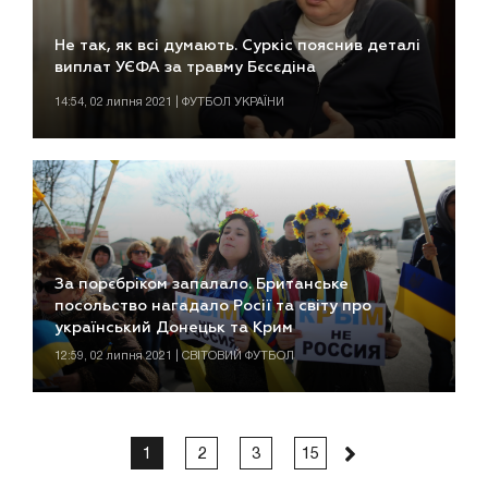
Не так, як всі думають. Суркіс пояснив деталі
виплат УЄФА за травму Бєсєдіна
14:54, 02 липня 2021 | ФУТБОЛ УКРАЇНИ
За порєбріком запалало. Британське
посольство нагадало Росії та світу про
український Донецьк та Крим
12:59, 02 липня 2021 | СВІТОВИЙ ФУТБОЛ
1
2
3
15