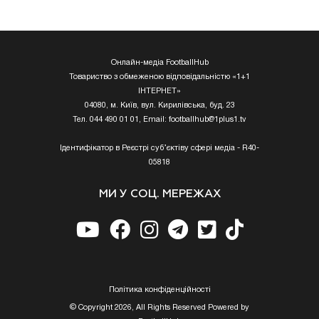
Онлайн-медіа FootballHub
Товариство з обмеженою відповідальністю «1+1
ІНТЕРНЕТ»
04080, м. Київ, вул. Кирилівська, буд. 23
Тел. 044 490 01 01, Email:
footballhub@1plus1.tv
Ідентифікатор в Реєстрі суб’єктіву сфері медіа - R40-
05818
МИ У СОЦ. МЕРЕЖАХ
Полiтика конфiденцiйностi
© Copyright 2026, All Rights Reserved Powered by